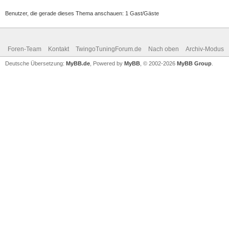
Benutzer, die gerade dieses Thema anschauen: 1 Gast/Gäste
Foren-Team
Kontakt
TwingoTuningForum.de
Nach oben
Archiv-Modus
Deutsche Übersetzung:
MyBB.de
, Powered by
MyBB
, © 2002-2026
MyBB Group
.