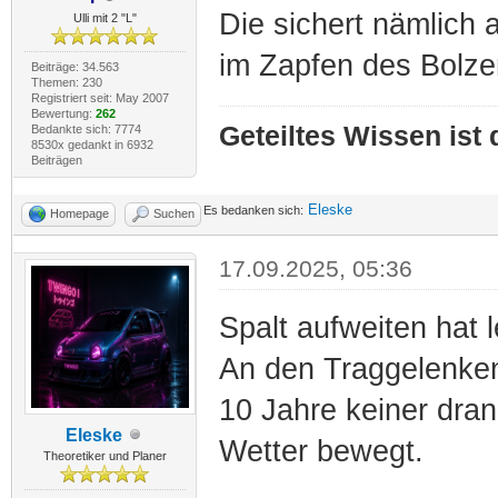
Die sichert nämlich 
Ulli mit 2 "L"
im Zapfen des Bolzen
Beiträge: 34.563
Themen: 230
Registriert seit: May 2007
Bewertung:
262
Geteiltes Wissen ist
Bedankte sich: 7774
8530x gedankt in 6932
Beiträgen
Eleske
Es bedanken sich:
Homepage
Suchen
17.09.2025, 05:36
Spalt aufweiten hat l
An den Traggelenken
10 Jahre keiner dra
Eleske
Wetter bewegt.
Theoretiker und Planer