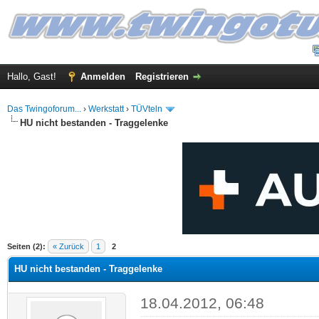
Hallo, Gast!
Anmelden
Registrieren
Das Twingoforum...
›
Werkstatt
›
TÜVteln
HU nicht bestanden - Traggelenke
 im Durchschnitt
Seiten (2):
« Zurück
1
2
HU nicht bestanden - Traggelenke
18.04.2012, 06:48