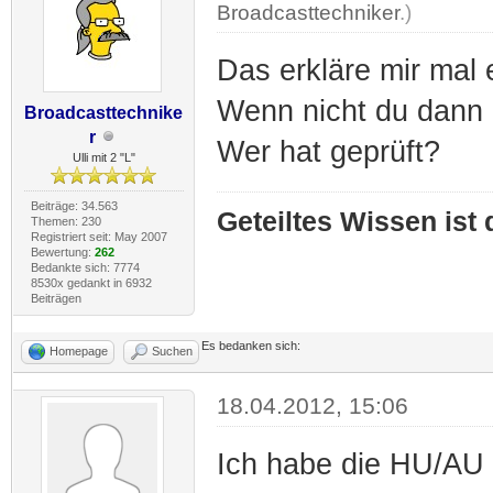
Broadcasttechniker
.)
Das erkläre mir mal e
Wenn nicht du dann 
Broadcasttechnike
r
Wer hat geprüft?
Ulli mit 2 "L"
Beiträge: 34.563
Geteiltes Wissen ist
Themen: 230
Registriert seit: May 2007
Bewertung:
262
Bedankte sich: 7774
8530x gedankt in 6932
Beiträgen
Es bedanken sich:
Homepage
Suchen
18.04.2012, 15:06
Ich habe die HU/AU i