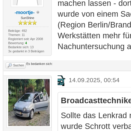
machen lassen - dor
wurde von einem Sa
-moortje-
SunShine
(Region Berlin/Brand
Beiträge: 492
Werkstätten mehr für
Themen: 11
Registriert seit: Apr 2008
Bewertung:
4
Nachuntersuchung all
Bedankte sich: 13
3x gedankt in 3 Beiträgen
Es bedanken sich:
Suchen
14.09.2025, 00:54
Broadcasttechnike
Sollte das Lenkrad 
wurde Schrott verba