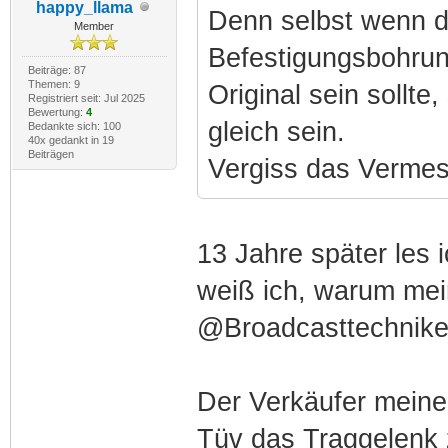
happy_llama
Denn selbst wenn d
Member
Befestigungsbohrun
Beiträge: 87
Themen: 9
Original sein sollt
Registriert seit: Jul 2025
Bewertung:
4
gleich sein.
Bedankte sich: 100
40x gedankt in 19
Beiträgen
Vergiss das Verme
13 Jahre später les i
weiß ich, warum mei
@Broadcasttechnike
Der Verkäufer meines
Tüv das Traggelenk 