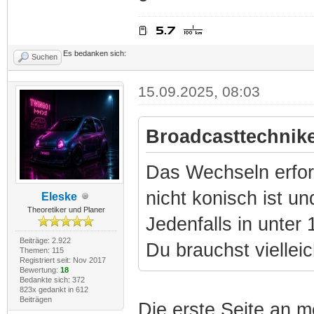
Es bedanken sich:
Suchen
15.09.2025, 08:03
Broadcasttechnike
Das Wechseln erfor
nicht konisch ist und
Eleske
Theoretiker und Planer
Jedenfalls in unter
Beiträge: 2.922
Du brauchst viellei
Themen: 115
Registriert seit: Nov 2017
Bewertung:
18
Bedankte sich: 372
823x gedankt in 612
Beiträgen
Die erste Seite an 