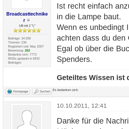
Ist recht einfach a
Broadcasttechnike
in die Lampe baut.
r
Wenn es unbedingt IR
Ulli mit 2 "L"
achten dass du den 
Beiträge: 34.558
Themen: 230
Egal ob über die Bu
Registriert seit: May 2007
Bewertung:
262
Bedankte sich: 7773
Spenders.
8530x gedankt in 6932
Beiträgen
Geteiltes Wissen ist
Es bedanken sich:
Homepage
Suchen
10.10.2011, 12:41
Danke für die Nachri