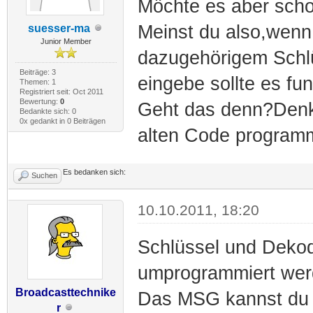
Möchte es aber scho
Meinst du also,wenn 
suesser-ma
Junior Member
dazugehörigem Schlüs
Beiträge: 3
eingebe sollte es fu
Themen: 1
Registriert seit: Oct 2011
Bewertung:
0
Geht das denn?Denke
Bedankte sich: 0
0x gedankt in 0 Beiträgen
alten Code program
Es bedanken sich:
Suchen
10.10.2011, 18:20
Schlüssel und Dekode
umprogrammiert wer
Broadcasttechnike
Das MSG kannst du s
r