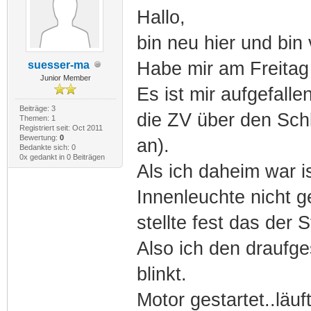
Hallo,
bin neu hier und bin 
Habe mir am Freitag
suesser-ma
Junior Member
Es ist mir aufgefalle
Beiträge: 3
die ZV über den Schl
Themen: 1
Registriert seit: Oct 2011
Bewertung:
0
an).
Bedankte sich: 0
0x gedankt in 0 Beiträgen
Als ich daheim war i
Innenleuchte nicht g
stellte fest das der 
Also ich den draufg
blinkt.
Motor gestartet..läu