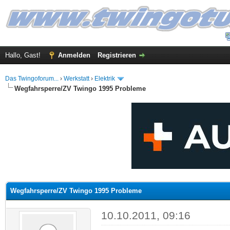
Hallo, Gast!
Anmelden
Registrieren
Das Twingoforum...
›
Werkstatt
›
Elektrik
Wegfahrsperre/ZV Twingo 1995 Probleme
 im Durchschnitt
Wegfahrsperre/ZV Twingo 1995 Probleme
10.10.2011, 09:16