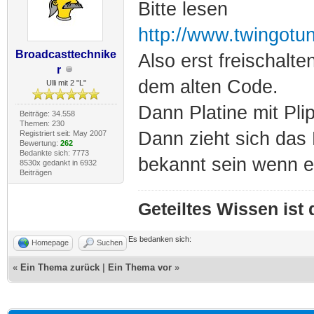
Bitte lesen
http://www.twingotu
Broadcasttechnike
Also erst freischalt
r
dem alten Code.
Ulli mit 2 "L"
Dann Platine mit Pli
Beiträge: 34.558
Themen: 230
Dann zieht sich da
Registriert seit: May 2007
Bewertung:
262
Bedankte sich: 7773
bekannt sein wenn e
8530x gedankt in 6932
Beiträgen
Geteiltes Wissen ist
Es bedanken sich:
Homepage
Suchen
«
Ein Thema zurück
|
Ein Thema vor
»