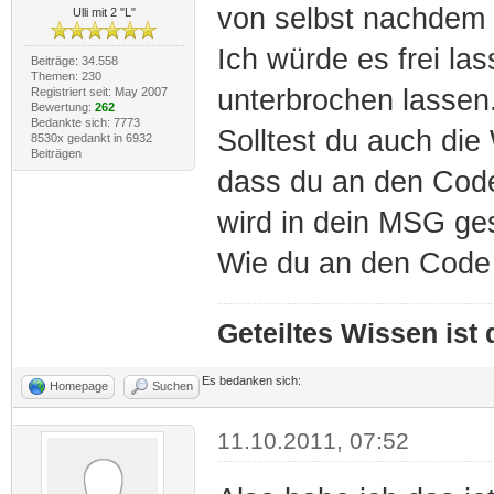
von selbst nachdem e
Ulli mit 2 "L"
Ich würde es frei la
Beiträge: 34.558
Themen: 230
unterbrochen lassen
Registriert seit: May 2007
Bewertung:
262
Bedankte sich: 7773
Solltest du auch di
8530x gedankt in 6932
Beiträgen
dass du an den Cod
wird in dein MSG ge
Wie du an den Code 
Geteiltes Wissen ist
Es bedanken sich:
Homepage
Suchen
11.10.2011, 07:52