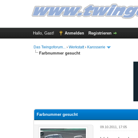
Hallo, Gast!
Anmelden
Registrieren
Das Twingoforum...
›
Werkstatt
›
Karosserie
Farbnummer gesucht
0 Bewertung(en) - 0 im Durchschnitt
1
2
3
4
5
Farbnummer gesucht
09.10.2011, 17:05