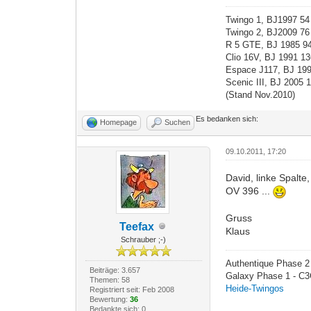
Twingo 1, BJ1997 5
Twingo 2, BJ2009 7
R 5 GTE, BJ 1985 9
Clio 16V, BJ 1991 1
Espace J117, BJ 19
Scenic III, BJ 2005
(Stand Nov.2010)
Es bedanken sich:
Homepage
Suchen
09.10.2011, 17:20
David, linke Spalte,
OV 396 ...
Gruss
Teefax
Klaus
Schrauber ;-)
Authentique Phase 2 
Beiträge: 3.657
Galaxy Phase 1 - C3
Themen: 58
Heide-Twingos
Registriert seit: Feb 2008
Bewertung:
36
Bedankte sich: 0