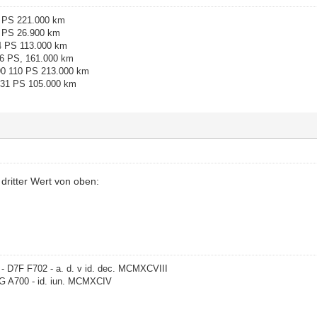
4 PS 221.000 km
6 PS 26.900 km
4 PS 113.000 km
36 PS, 161.000 km
90 110 PS 213.000 km
 131 PS 105.000 km
 dritter Wert von oben:
- D7F F702 - a. d. v id. dec. MCMXCVIII
G A700 - id. iun. MCMXCIV