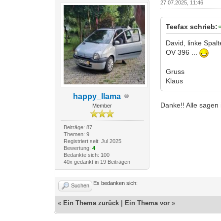
27.07.2025, 11:46
Teefax schrieb:
David, linke Spalt
OV 396 ...
Gruss
Klaus
happy_llama
Danke!! Alle sagen
Member
Beiträge: 87
Themen: 9
Registriert seit: Jul 2025
Bewertung:
4
Bedankte sich: 100
40x gedankt in 19 Beiträgen
Es bedanken sich:
Suchen
«
Ein Thema zurück
|
Ein Thema vor
»