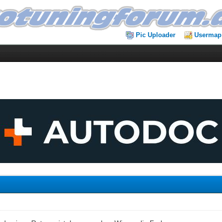
Pic Uploader
Usermap