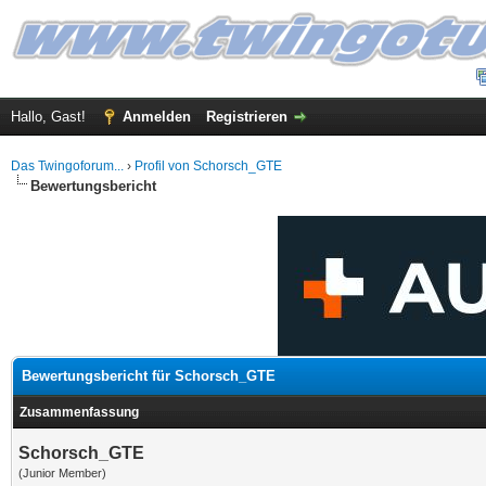
Hallo, Gast!
Anmelden
Registrieren
Das Twingoforum...
›
Profil von Schorsch_GTE
Bewertungsbericht
Bewertungsbericht für Schorsch_GTE
Zusammenfassung
Schorsch_GTE
(Junior Member)