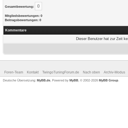
0
Gesamtbewertung:
Mitgliedsbewertungen: 0
Beitragsbewertungen: 0
Kommentare
Dieser Benutzer hat zur Zeit k
Foren-Team
Kontakt
TwingoTuningForum.de
Nach oben
Archiv-Modus
Deutsche Übersetzung:
MyBB.de
, Powered by
MyBB
, © 2002-2026
MyBB Group
.