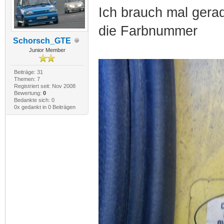
Ich brauch mal gera
die Farbnummer
Schorsch_GTE
Junior Member
Beiträge: 31
Themen: 7
Registriert seit: Nov 2008
Bewertung:
0
Bedankte sich: 0
0x gedankt in 0 Beiträgen