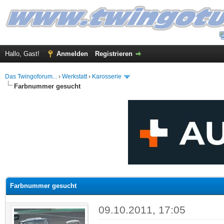
Hallo, Gast!
Anmelden
Registrieren
Das Twingoforum...
›
Werkstatt
›
Karosserie
Farbnummer gesucht
 im Durchschnitt
Farbnummer gesucht
09.10.2011, 17:05