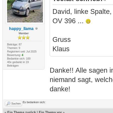
David, linke Spalte,
OV 396 ...
happy_llama
Member
Gruss
Beiträge: 87
Klaus
Themen: 9
Registriert seit: Jul 2025
Bewertung:
4
Bedankte sich: 100
40x gedankt in 19
Beiträgen
Danke!! Alle sagen i
niemand sagt, welc
danke!
Es bedanken sich:
Suchen
«
Ein Thema zurück
|
Ein Thema vor
»