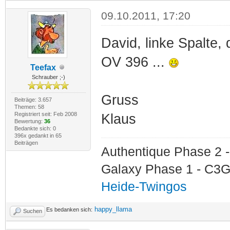
09.10.2011, 17:20
David, linke Spalte, 
OV 396 ...
Teefax
Schrauber ;-)
Gruss
Beiträge: 3.657
Themen: 58
Registriert seit: Feb 2008
Klaus
Bewertung:
36
Bedankte sich: 0
396x gedankt in 65
Beiträgen
Authentique Phase 2 -
Galaxy Phase 1 - C3G
Heide-Twingos
happy_llama
Es bedanken sich:
Suchen