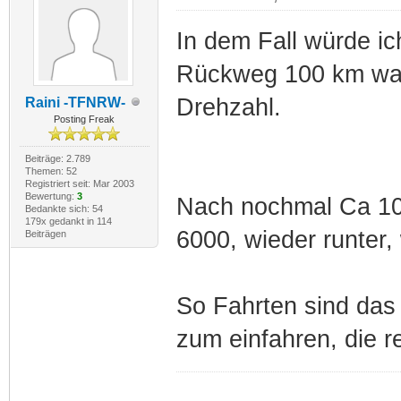
In dem Fall würde ic
Rückweg 100 km war
Drehzahl.
Raini -TFNRW-
Posting Freak
Beiträge: 2.789
Themen: 52
Registriert seit: Mar 2003
Bewertung:
3
Nach nochmal Ca 100
Bedankte sich: 54
179x gedankt in 114
6000, wieder runter, 
Beiträgen
So Fahrten sind das
zum einfahren, die r