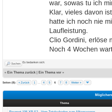
war, sowas tu ich mi
Klar, vieles davon i
hatte ich noch nie mi
Laufleistung.
Clio Gordini, erlöse m
Noch 4 Wochen wart
Es bedanken sich:
Suchen
«
Ein Thema zurück
|
Ein Thema vor
»
Seiten (8):
« Zurück
1
…
4
5
6
7
8
Weiter »
Möglicher
Thema
Peugeot 106 XR S2 - Vom Totalschaden zum Alltagswagen