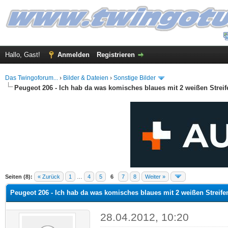
Hallo, Gast!
Anmelden
Registrieren
Das Twingoforum...
›
Bilder & Dateien
›
Sonstige Bilder
Peugeot 206 - Ich hab da was komisches blaues mit 2 weißen Streife
 im Durchschnitt
Seiten (8):
« Zurück
1
…
4
5
6
7
8
Weiter »
Peugeot 206 - Ich hab da was komisches blaues mit 2 weißen Streifen
28.04.2012, 10:20