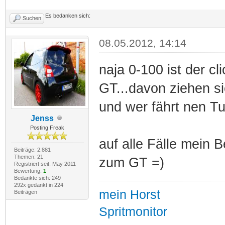
Es bedanken sich:
Suchen
08.05.2012, 14:14
naja 0-100 ist der cl
GT...davon ziehen si
und wer fährt nen T
Jenss
Posting Freak
auf alle Fälle mein 
Beiträge: 2.881
Themen: 21
zum GT =)
Registriert seit: May 2011
Bewertung:
1
Bedankte sich: 249
292x gedankt in 224
mein Horst
Beiträgen
Spritmonitor