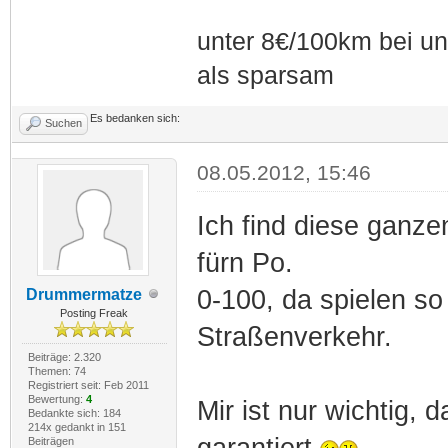
unter 8€/100km bei unt
als sparsam
Es bedanken sich:
Suchen
08.05.2012, 15:46
Ich find diese ganz
fürn Po.
0-100, da spielen so
Drummermatze
Posting Freak
Straßenverkehr.
Beiträge: 2.320
Themen: 74
Registriert seit: Feb 2011
Bewertung:
4
Mir ist nur wichtig,
Bedankte sich: 184
214x gedankt in 151
garantiert
Beiträgen