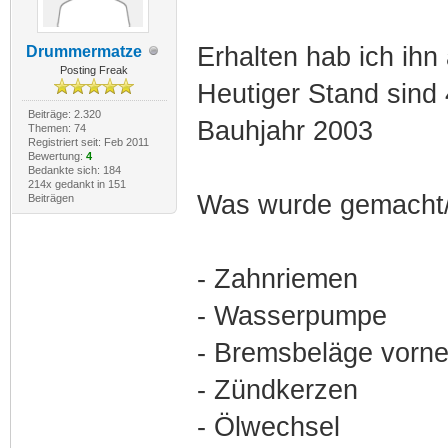
Erhalten hab ich ih
Drummermatze
Posting Freak
Heutiger Stand sind
Beiträge: 2.320
Bauhjahr 2003
Themen: 74
Registriert seit: Feb 2011
Bewertung:
4
Bedankte sich: 184
214x gedankt in 151
Was wurde gemacht/w
Beiträgen
- Zahnriemen
- Wasserpumpe
- Bremsbeläge vorn
- Zündkerzen
- Ölwechsel