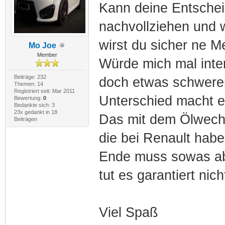
Kann deine Entschei
nachvollziehen und w
wirst du sicher ne 
Mo Joe
Member
Würde mich mal intere
Beiträge: 232
doch etwas schwerer 
Themen: 14
Registriert seit: Mar 2011
Unterschied macht es
Bewertung:
0
Bedankte sich: 3
23x gedankt in 18
Das mit dem Ölwech
Beiträgen
die bei Renault hab
Ende muss sowas abe
tut es garantiert nich
Viel Spaß