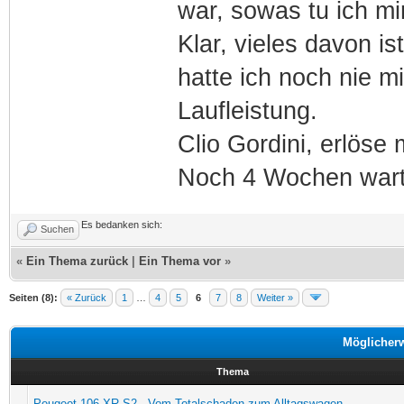
war, sowas tu ich mi
Klar, vieles davon i
hatte ich noch nie mi
Laufleistung.
Clio Gordini, erlöse m
Noch 4 Wochen wart
Es bedanken sich:
Suchen
«
Ein Thema zurück
|
Ein Thema vor
»
Seiten (8):
« Zurück
1
…
4
5
6
7
8
Weiter »
Möglicher
Thema
Peugeot 106 XR S2 - Vom Totalschaden zum Alltagswagen