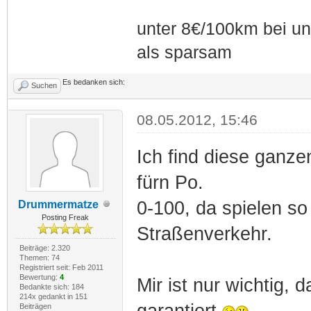
unter 8€/100km bei unt
als sparsam
Es bedanken sich:
Suchen
08.05.2012, 15:46
Ich find diese ganz
fürn Po.
0-100, da spielen so
Drummermatze
Posting Freak
Straßenverkehr.
Beiträge: 2.320
Themen: 74
Registriert seit: Feb 2011
Bewertung:
4
Mir ist nur wichtig,
Bedankte sich: 184
214x gedankt in 151
garantiert
Beiträgen