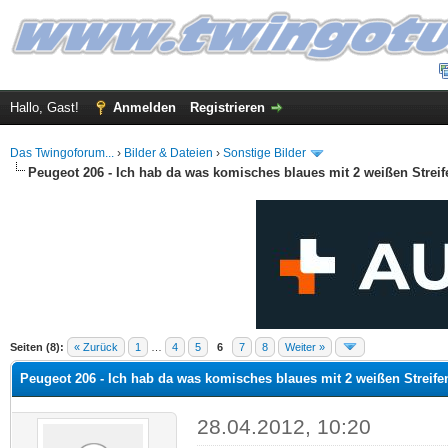
Hallo, Gast!
Anmelden
Registrieren
Das Twingoforum...
›
Bilder & Dateien
›
Sonstige Bilder
Peugeot 206 - Ich hab da was komisches blaues mit 2 weißen Streife
 im Durchschnitt
Seiten (8):
« Zurück
1
…
4
5
6
7
8
Weiter »
Peugeot 206 - Ich hab da was komisches blaues mit 2 weißen Streifen
28.04.2012, 10:20