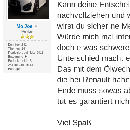
Kann deine Entschei
nachvollziehen und w
wirst du sicher ne 
Mo Joe
Member
Würde mich mal intere
Beiträge: 232
doch etwas schwerer 
Themen: 14
Registriert seit: Mar 2011
Unterschied macht es
Bewertung:
0
Bedankte sich: 3
23x gedankt in 18
Das mit dem Ölwech
Beiträgen
die bei Renault hab
Ende muss sowas abe
tut es garantiert nich
Viel Spaß