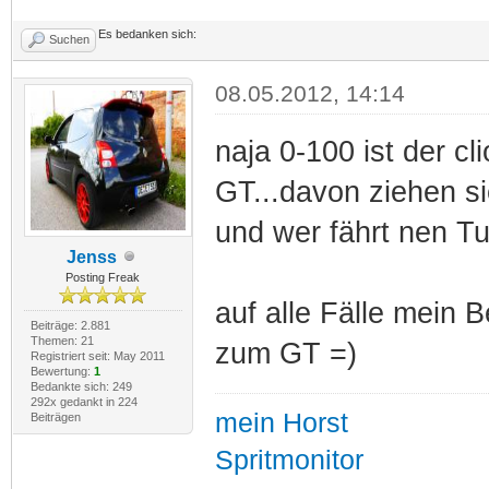
Es bedanken sich:
Suchen
08.05.2012, 14:14
naja 0-100 ist der cl
GT...davon ziehen si
und wer fährt nen T
Jenss
Posting Freak
auf alle Fälle mein 
Beiträge: 2.881
Themen: 21
zum GT =)
Registriert seit: May 2011
Bewertung:
1
Bedankte sich: 249
292x gedankt in 224
mein Horst
Beiträgen
Spritmonitor