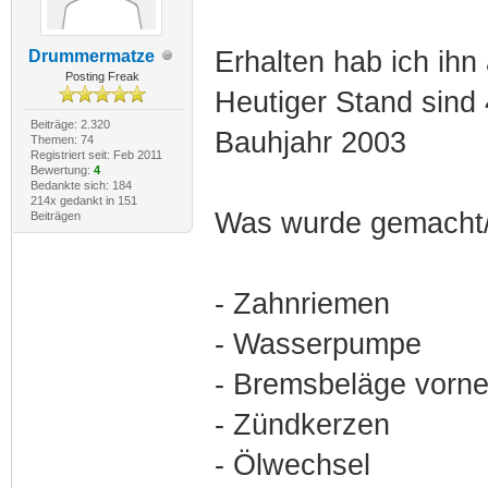
Erhalten hab ich ih
Drummermatze
Posting Freak
Heutiger Stand sind
Beiträge: 2.320
Bauhjahr 2003
Themen: 74
Registriert seit: Feb 2011
Bewertung:
4
Bedankte sich: 184
214x gedankt in 151
Was wurde gemacht/w
Beiträgen
- Zahnriemen
- Wasserpumpe
- Bremsbeläge vorn
- Zündkerzen
- Ölwechsel