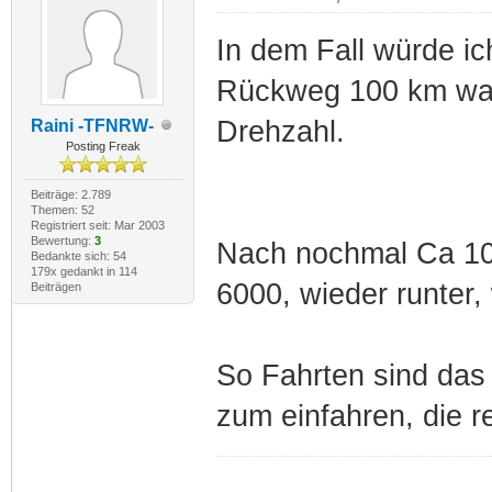
In dem Fall würde ic
Rückweg 100 km war
Drehzahl.
Raini -TFNRW-
Posting Freak
Beiträge: 2.789
Themen: 52
Registriert seit: Mar 2003
Bewertung:
3
Nach nochmal Ca 100
Bedankte sich: 54
179x gedankt in 114
6000, wieder runter, 
Beiträgen
So Fahrten sind das
zum einfahren, die r