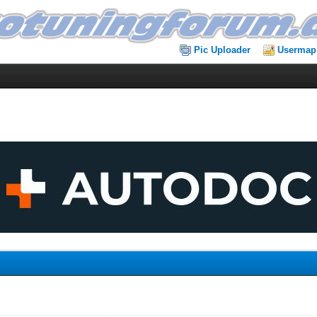
Pic Uploader
Usermap