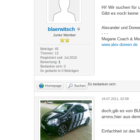
Hi! Wir suchen für
Gibt es noch keine
Alexander und Doree
blaerwitsch
- - -
Junior Member
Megane Coach & Meg
www.alex-doreen.de
Beiträge: 45
Themen: 13
Registriert seit: Jul 2010
Bewertung:
1
Bedankte sich: 0
0x gedankt in 0 Beiträgen
Es bedanken sich:
Homepage
Suchen
19.07.2011, 02:58
doch,gib es von 
arnno,hier aus dem
Einfachheit ist das R