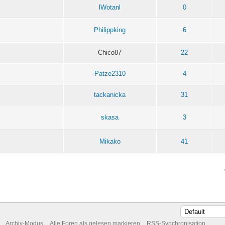
lWotanl
0
Philippking
6
Chico87
22
Patze2310
4
tackanicka
31
skasa
3
Mikako
41
Archiv-Modus
Alle Foren als gelesen markieren
RSS-Synchronisation