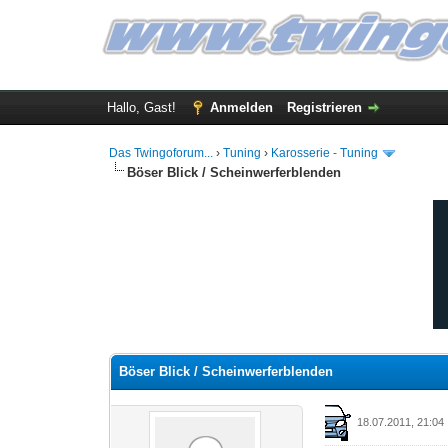
Hallo, Gast!
Anmelden
Registrieren
Das Twingoforum...
›
Tuning
›
Karosserie - Tuning
Böser Blick / Scheinwerferblenden
0 Bewertung(en) - 0 im Durchschnitt
1
2
3
4
5
Böser Blick / Scheinwerferblenden
18.07.2011, 21:04