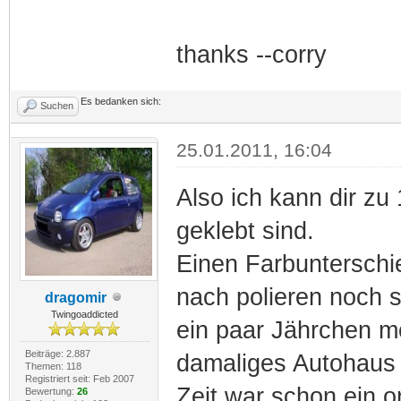
thanks --corry
Es bedanken sich:
Suchen
25.01.2011, 16:04
Also ich kann dir zu
geklebt sind.
Einen Farbunterschie
nach polieren noch s
dragomir
Twingoaddicted
ein paar Jährchen mo
Beiträge: 2.887
damaliges Autohaus 
Themen: 118
Registriert seit: Feb 2007
Zeit war schon ein o
Bewertung:
26