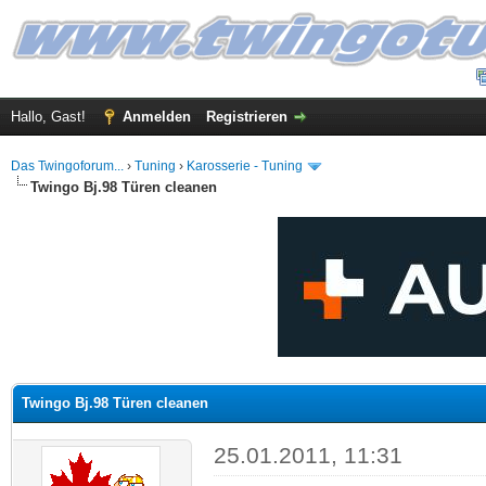
Hallo, Gast!
Anmelden
Registrieren
Das Twingoforum...
›
Tuning
›
Karosserie - Tuning
Twingo Bj.98 Türen cleanen
 im Durchschnitt
Twingo Bj.98 Türen cleanen
25.01.2011, 11:31