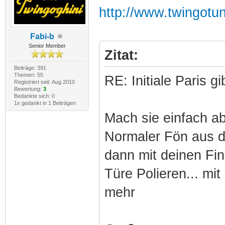
http://www.twingotuni
Fabi-b
Senior Member
Zitat:
Beiträge: 391
Themen: 55
RE: Initiale Paris 
Registriert seit: Aug 2010
Bewertung:
3
Bedankte sich: 0
1x gedankt in 1 Beiträgen
Mach sie einfach ab 
Normaler Fön aus de
dann mit deinen Fin
Türe Polieren... mit
mehr