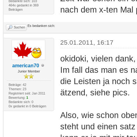
Bedankte sich: 103
464x gedankt in 369
nach dem x-ten Mal p
Beiträgen
Es bedanken sich:
Suchen
25.01.2011, 16:17
okidoki, vielen dan
american70
Im fall das man es n
Junior Member
die Leisten ja noch s
Beiträge: 42
Themen: 23
ätzend, siehe pics.
Registriert seit: Jan 2011
Bewertung:
1
Bedankte sich: 0
0x gedankt in 0 Beiträgen
Also, wie schon obe
steht und einen satz