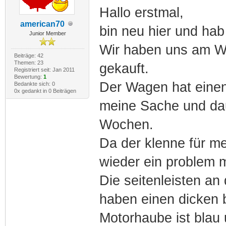
Hallo erstmal,
american70
bin neu hier und hab
Junior Member
Wir haben uns am W
Beiträge: 42
Themen: 23
gekauft.
Registriert seit: Jan 2011
Bewertung:
1
Der Wagen hat einen
Bedankte sich: 0
0x gedankt in 0 Beiträgen
meine Sache und dau
Wochen.
Da der klenne für mei
wieder ein problem 
Die seitenleisten an
haben einen dicken b
Motorhaube ist blau 