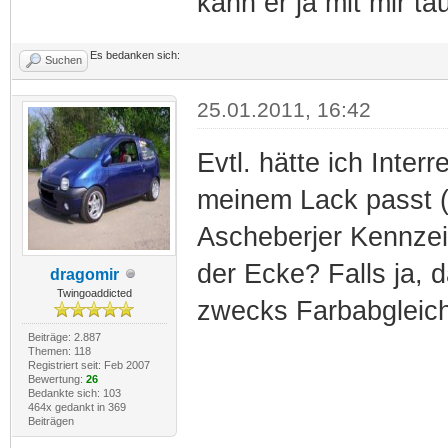
kann er ja mit mir t
Es bedanken sich:
Suchen
25.01.2011, 16:42
Evtl. hätte ich Inter
meinem Lack passt (
Ascheberjer Kennzeic
der Ecke? Falls ja, 
dragomir
Twingoaddicted
zwecks Farbabgleich,
Beiträge: 2.887
Themen: 118
Registriert seit: Feb 2007
Bewertung:
26
Bedankte sich: 103
464x gedankt in 369
Beiträgen