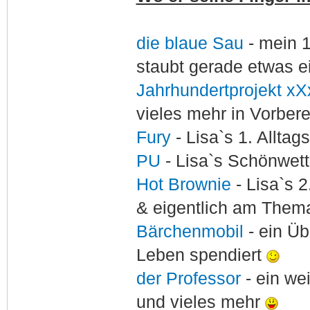
die blaue Sau
- mein 
staubt gerade etwas e
Jahrhundertprojekt xX
vieles mehr in Vorber
Fury
- Lisa`s 1. Allta
PU
- Lisa`s Schönwet
Hot Brownie
- Lisa`s 2
& eigentlich am Thema
Bärchenmobil
- ein Ü
Leben spendiert
der Professor
- ein w
und vieles mehr