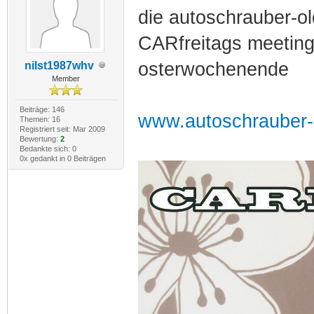
die autoschrauber-o
CARfreitags meeting
osterwochenende
nilst1987whv
Member
Beiträge: 146
www.autoschrauber-
Themen: 16
Registriert seit: Mar 2009
Bewertung:
2
Bedankte sich: 0
0x gedankt in 0 Beiträgen