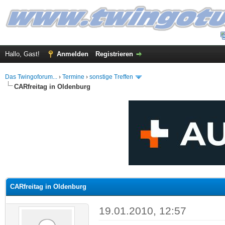
Hallo, Gast!
Anmelden
Registrieren
Das Twingoforum...
›
Termine
›
sonstige Treffen
CARfreitag in Oldenburg
 im Durchschnitt
CARfreitag in Oldenburg
19.01.2010, 12:57