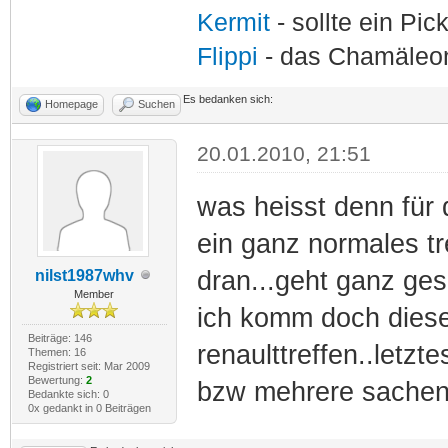
Kermit
- sollte ein Pi
Flippi
- das Chamäle
Es bedanken sich:
Homepage
Suchen
20.01.2010, 21:51
was heisst denn für 
ein ganz normales tr
dran...geht ganz gesi
nilst1987whv
Member
ich komm doch diese
Beiträge: 146
renaulttreffen..letzt
Themen: 16
Registriert seit: Mar 2009
Bewertung:
2
bzw mehrere sachen s
Bedankte sich: 0
0x gedankt in 0 Beiträgen