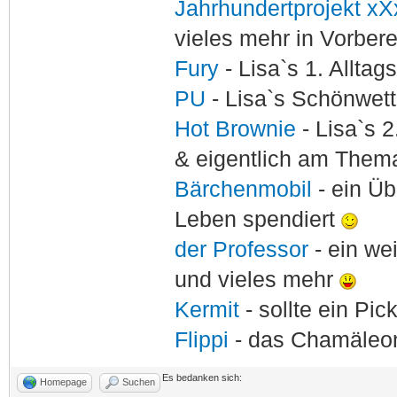
Jahrhundertprojekt xX
vieles mehr in Vorber
Fury
- Lisa`s 1. Allta
PU
- Lisa`s Schönwet
Hot Brownie
- Lisa`s 2
& eigentlich am Thema
Bärchenmobil
- ein Ü
Leben spendiert
der Professor
- ein w
und vieles mehr
Kermit
- sollte ein Pi
Flippi
- das Chamäle
Es bedanken sich:
Homepage
Suchen