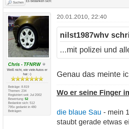
Es bedanken sich:
Suchen
20.01.2010, 22:40
nilst1987whv schr
...mit polizei und a
Chris - TFNRW
Weiß nicht, wie viele Autos er
Genau das meinte ich
hat :-)
Beiträge: 8.819
Wo er seine Finger im
Themen: 234
Registriert seit: Jul 2002
Bewertung:
52
Bedankte sich: 512
795x gedankt in 480
die blaue Sau
- mein 
Beiträgen
staubt gerade etwas e