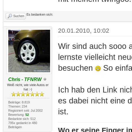
Es bedanken sich:
Suchen
20.01.2010, 10:02
Wir sind auch sooo 
lernste vielleicht n
besuchen
So einfa
Chris - TFNRW
Weiß nicht, wie viele Autos er
Ich hab den Link nich
hat :-)
es dabei nicht eine 
Beiträge: 8.819
Themen: 234
ist.
Registriert seit: Jul 2002
Bewertung:
52
Bedankte sich: 512
795x gedankt in 480
Beiträgen
Wo er seine Finger im