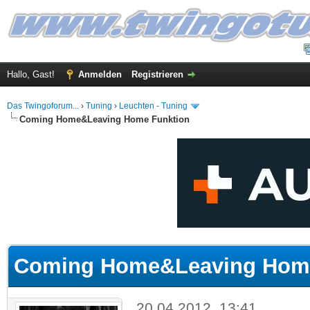
Hallo, Gast!
Anmelden
Registrieren
Das Twingoforum...
›
Tuning
›
Leuchten - Tuning
Coming Home&Leaving Home Funktion
 im Durchschnitt
Coming Home&Leaving Home
20.04.2012, 13:41