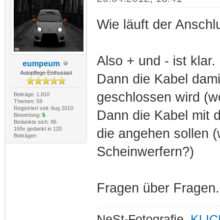
Wie läuft der Ansch
Also + und - ist klar.
eumpeum
Autopflege-Enthusiast
Dann die Kabel damit
geschlossen wird (w
Beiträge: 1.810
Themen: 59
Registriert seit: Aug 2010
Dann die Kabel mit 
Bewertung:
5
Bedankte sich: 86
169x gedankt in 120
die angehen sollen 
Beiträgen
Scheinwerfern?)
Fragen über Fragen.
NeSt-Fotografie.
KLIC