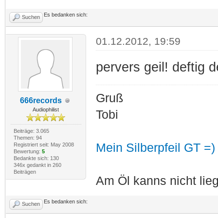
Es bedanken sich:
Suchen
01.12.2012, 19:59
pervers geil! deftig d
Gruß
666records
Audiophilist
Tobi
Beiträge: 3.065
Themen: 94
Mein Silberpfeil GT =)
Registriert seit: May 2008
Bewertung:
5
Bedankte sich: 130
346x gedankt in 260
Beiträgen
Am Öl kanns nicht lieg
Es bedanken sich:
Suchen