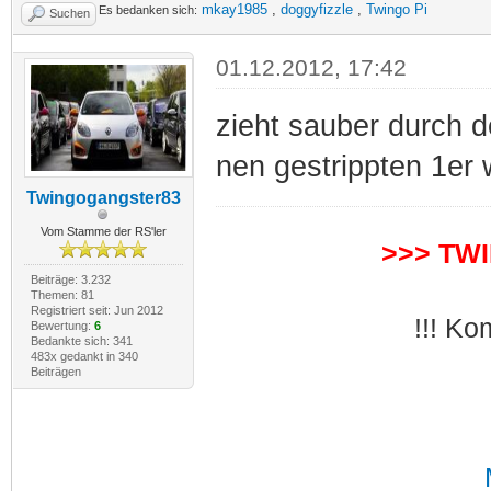
mkay1985
,
doggyfizzle
,
Twingo Pi
Es bedanken sich:
Suchen
01.12.2012, 17:42
zieht sauber durch de
nen gestrippten 1er 
Twingogangster83
Vom Stamme der RS'ler
>>> TW
Beiträge: 3.232
Themen: 81
Registriert seit: Jun 2012
!!! Ko
Bewertung:
6
Bedankte sich: 341
483x gedankt in 340
Beiträgen