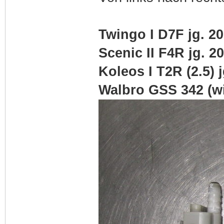
Twingo I D7F jg. 2
Scenic II F4R jg. 2
Koleos I T2R (2.5) 
Walbro GSS 342 (w