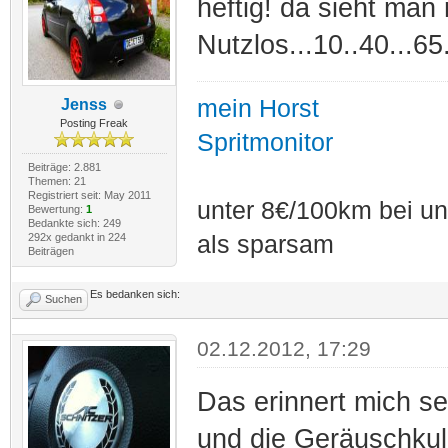
heftig! da sieht man
Nutzlos...10..40...65.
mein Horst
Jenss
Posting Freak
Spritmonitor
Beiträge: 2.881
Themen: 21
Registriert seit: May 2011
unter 8€/100km bei unt
Bewertung:
1
Bedankte sich: 249
292x gedankt in 224
als sparsam
Beiträgen
Es bedanken sich:
Suchen
02.12.2012, 17:29
Das erinnert mich s
und die Geräuschkuli