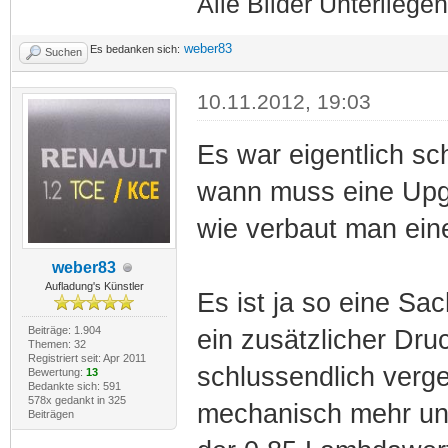
Alle Bilder Unterliege
weber83
Es bedanken sich:
Suchen
10.11.2012, 19:03
Es war eigentlich sc
wann muss eine Upg
wie verbaut man ein
weber83
Aufladung's Künstler
Es ist ja so eine Sa
Beiträge: 1.904
ein zusätzlicher Dr
Themen: 32
Registriert seit: Apr 2011
schlussendlich verg
Bewertung:
13
Bedankte sich: 591
578x gedankt in 325
mechanisch mehr und
Beiträgen