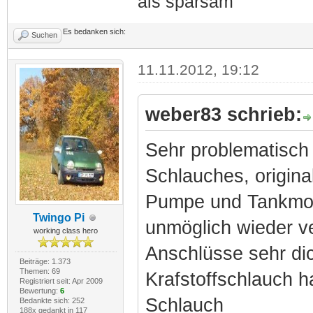
als sparsam
Es bedanken sich:
Suchen
11.11.2012, 19:12
weber83 schrieb:
Sehr problematisch 
Schlauches, origina
Pumpe und Tankmod
Twingo Pi
unmöglich wieder v
working class hero
Anschlüsse sehr di
Beiträge: 1.373
Themen: 69
Krafstoffschlauch 
Registriert seit: Apr 2009
Bewertung:
6
Schlauch
Bedankte sich: 252
188x gedankt in 117