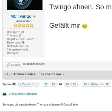
Twingo ahnen. So m
MC Twingo
Autohändler
Gefällt mir
Beiträge: 2.280
Themen: 37
Registriert seit: Jan 2010
Bewertung:
79
Bedankte sich: 75
73x gedankt in 51
Beiträgen
Es bedanken sich:
Suchen
«
Ein Thema zurück
|
Ein Thema vor
»
Seiten (45):
« Zurück
1
…
22
23
24
25
26
…
45
Weiter »
Druckversion anzeigen
Benutzer, die gerade dieses Thema anschauen: 5 Gast/Gäste