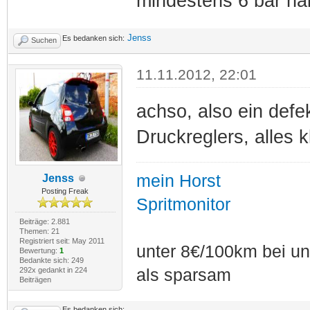
mindestens 6 bar ha
Jenss
Es bedanken sich:
Suchen
11.11.2012, 22:01
achso, also ein defe
Druckreglers, alles k
mein Horst
Jenss
Posting Freak
Spritmonitor
Beiträge: 2.881
Themen: 21
Registriert seit: May 2011
unter 8€/100km bei unt
Bewertung:
1
Bedankte sich: 249
292x gedankt in 224
als sparsam
Beiträgen
Es bedanken sich: