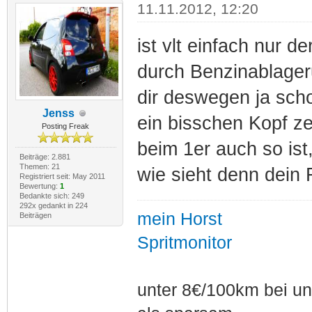
11.11.2012, 12:20
ist vlt einfach nur d
durch Benzinablager
dir deswegen ja sch
Jenss
ein bisschen Kopf ze
Posting Freak
beim 1er auch so ist,
Beiträge: 2.881
Themen: 21
wie sieht denn dein 
Registriert seit: May 2011
Bewertung:
1
Bedankte sich: 249
292x gedankt in 224
mein Horst
Beiträgen
Spritmonitor
unter 8€/100km bei unt