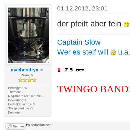
01.12.2012, 23:01
der pfeift aber fein
Captain Slow
Wer es steif will
u.a
machendryx
Mensch
TWINGO BAND
Beiträge: 274
Themen: 2
Registriert seit: Jan 2012
Bewertung:
1
Bedankte sich: 439
36x gedankt in 25
Beiträgen
Es bedanken sich:
Suchen