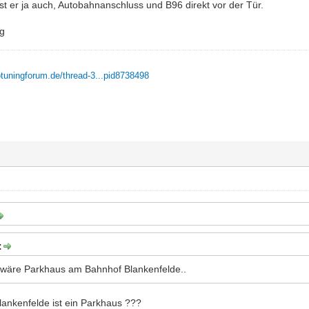
 ist er ja auch, Autobahnanschluss und B96 direkt vor der Tür.
ag
otuningforum.de/thread-3...pid8738498
:
 wäre Parkhaus am Bahnhof Blankenfelde..
ankenfelde ist ein Parkhaus ???