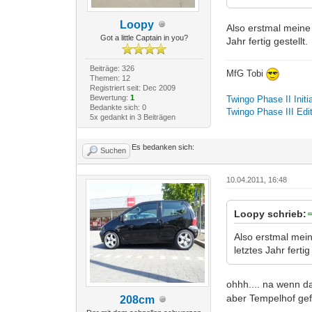
Loopy
Also erstmal meine 
Got a little Captain in you?
Jahr fertig gestellt.
Beiträge: 326
MfG Tobi
Themen: 12
Registriert seit: Dec 2009
Bewertung:
1
Twingo Phase II Initi
Bedankte sich: 0
Twingo Phase III Edi
5x gedankt in 3 Beiträgen
Es bedanken sich:
Suchen
10.04.2011, 16:48
Loopy schrieb:
Also erstmal mein
letztes Jahr fertig
ohhh.... na wenn da
aber Tempelhof gef
208cm