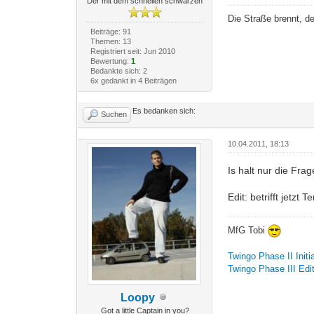
Der mit dem schnellen schwarzen
Die Straße brennt, de
Beiträge: 91
Themen: 13
Registriert seit: Jun 2010
Bewertung:
1
Bedankte sich: 2
6x gedankt in 4 Beiträgen
Es bedanken sich:
Suchen
10.04.2011, 18:13
Is halt nur die Fr
Edit: betrifft jetzt
MfG Tobi
Twingo Phase II Initi
Twingo Phase III Edi
Loopy
Got a little Captain in you?