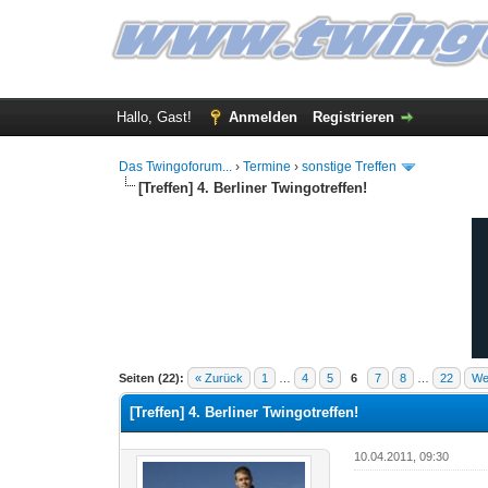
Hallo, Gast!
Anmelden
Registrieren
Das Twingoforum...
›
Termine
›
sonstige Treffen
[Treffen] 4. Berliner Twingotreffen!
3 Bewertung(en) - 5 im Durchschnitt
1
2
3
4
5
Seiten (22):
« Zurück
1
…
4
5
6
7
8
…
22
We
[Treffen] 4. Berliner Twingotreffen!
10.04.2011, 09:30