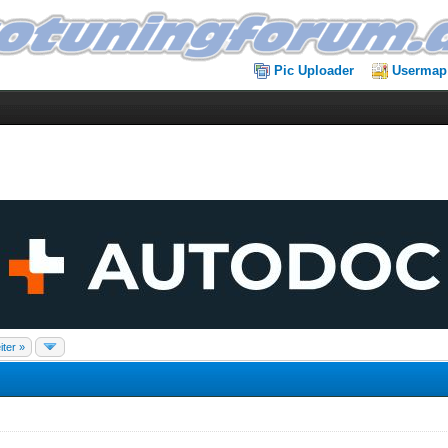
Pic Uploader
Usermap
iter »