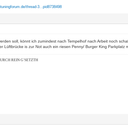
otuningforum.de/thread-3...pid8738498
erden soll, könnt ich zumindest nach Tempelhof nach Arbeit noch scha
r Lüftbrücke is zur Not auch ein riesen Penny/ Burger King Parkplatz mit
DURCH REIN G´SETZTH