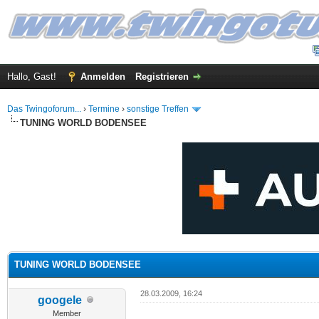
Hallo, Gast!
Anmelden
Registrieren
Das Twingoforum...
›
Termine
›
sonstige Treffen
TUNING WORLD BODENSEE
 im Durchschnitt
TUNING WORLD BODENSEE
28.03.2009, 16:24
googele
Member