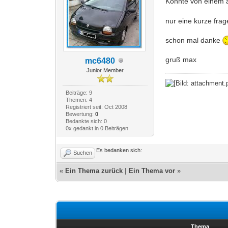
Könnte von einem 
nur eine kurze fra
schon mal danke
gruß max
mc6480
Junior Member
Beiträge: 9
Themen: 4
Registriert seit: Oct 2008
Bewertung:
0
Bedankte sich: 0
0x gedankt in 0 Beiträgen
Es bedanken sich:
Suchen
«
Ein Thema zurück
|
Ein Thema vor
»
Thema