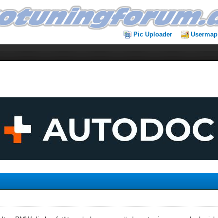
Pic Uploader
Usermap