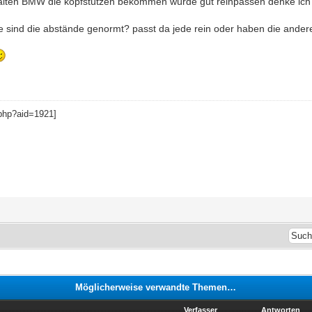
alten BMW die kopfstützen bekommen würde gut reinpassen denke ic
ge sind die abstände genormt? passt da jede rein oder haben die ande
Möglicherweise verwandte Themen…
Verfasser
Antworten