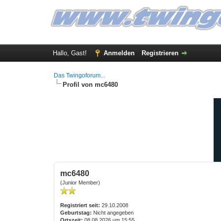
Hallo, Gast!
Anmelden
Registrieren
Das Twingoforum...
Profil von mc6480
mc6480
(Junior Member)
Registriert seit:
29.10.2008
Geburtstag:
Nicht angegeben
Ortszeit:
08.08.2026 um 15:55