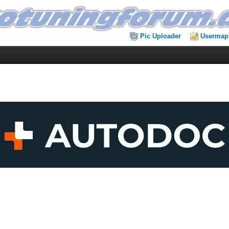
Pic Uploader
Usermap