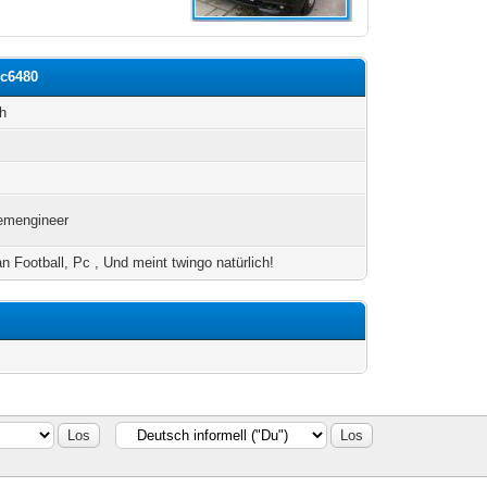
mc6480
h
emengineer
n Football, Pc , Und meint twingo natürlich!