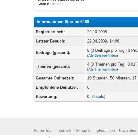
Status:
Offline
Informationen über mc6480
Registriert seit:
29.10.2008
Letzter Besuch:
22.04.2009, 14:08
9 (0 Beiträge pro Tag | 0 Pro
Beiträge (gesamt):
(
Alle Beiträge finden
)
4 (0 Themen pro Tag | 0.01 
Themen (gesamt):
(
Alle Themen finden
)
Gesamte Onlinezeit:
10 Stunden, 56 Minuten, 1
Empfohlene Benutzer:
0
Bewertung:
0
[
Details
]
Foren-Team
Kontakt
TwingoTuningForum.de
Nach oben