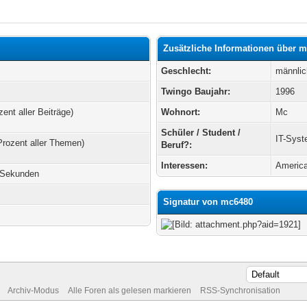
Zusätzliche Informationen über 
Geschlecht:
männlic
Twingo Baujahr:
1996
zent aller Beiträge)
Wohnort:
Mc
Schüler / Student /
IT-Syst
Prozent aller Themen)
Beruf?:
Interessen:
America
7 Sekunden
Signatur von mc6480
Archiv-Modus
Alle Foren als gelesen markieren
RSS-Synchronisation