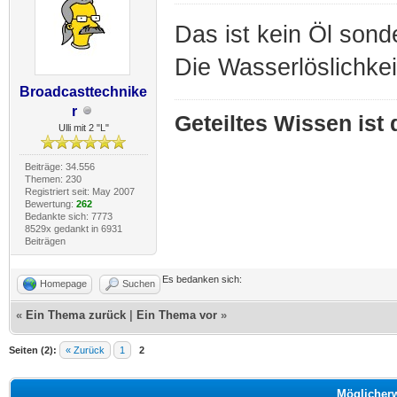
Das ist kein Öl sond
Die Wasserlöslichkeit
Broadcasttechnike
r
Geteiltes Wissen ist
Ulli mit 2 "L"
Beiträge: 34.556
Themen: 230
Registriert seit: May 2007
Bewertung:
262
Bedankte sich: 7773
8529x gedankt in 6931
Beiträgen
Es bedanken sich:
Homepage
Suchen
«
Ein Thema zurück
|
Ein Thema vor
»
Seiten (2):
« Zurück
1
2
Möglicher