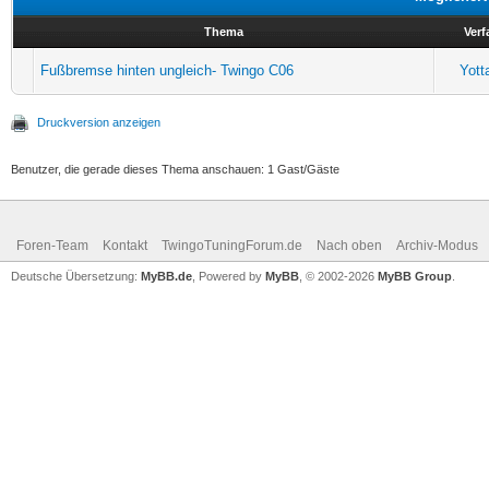
Thema
Verf
Fußbremse hinten ungleich- Twingo C06
Yott
Druckversion anzeigen
Benutzer, die gerade dieses Thema anschauen: 1 Gast/Gäste
Foren-Team
Kontakt
TwingoTuningForum.de
Nach oben
Archiv-Modus
Deutsche Übersetzung:
MyBB.de
, Powered by
MyBB
, © 2002-2026
MyBB Group
.