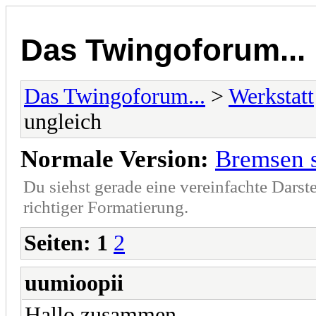
Das Twingoforum...
Das Twingoforum...
>
Werkstatt
ungleich
Normale Version:
Bremsen 
Du siehst gerade eine vereinfachte Darst
richtiger Formatierung.
Seiten:
1
2
uumioopii
Hallo zusammen,