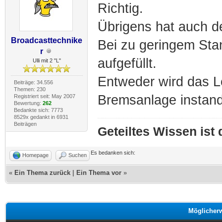
Richtig.
Übrigens hat auch d
Broadcasttechnike
Bei zu geringem Stan
r
aufgefüllt.
Ulli mit 2 "L"
Entweder wird das L
Beiträge: 34.556
Themen: 230
Bremsanlage instand
Registriert seit: May 2007
Bewertung:
262
Bedankte sich: 7773
8529x gedankt in 6931
Beiträgen
Geteiltes Wissen ist
Es bedanken sich:
Homepage
Suchen
«
Ein Thema zurück
|
Ein Thema vor
»
Möglicher