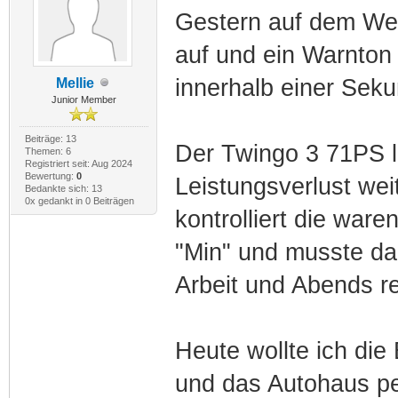
Gestern auf dem Weg 
auf und ein Warnton
innerhalb einer Sek
Mellie
Junior Member
Beiträge: 13
Der Twingo 3 71PS l
Themen: 6
Registriert seit: Aug 2024
Bewertung:
0
Leistungsverlust weit
Bedankte sich: 13
0x gedankt in 0 Beiträgen
kontrolliert die war
"Min" und musste d
Arbeit und Abends re
Heute wollte ich die 
und das Autohaus pe