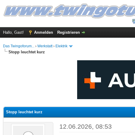
Hallo, Gast!
Anmelden
Registrieren
Das Twingoforum...
›
Werkstatt
›
Elektrik
Stopp leuchtet kurz
 im Durchschnitt
Stopp leuchtet kurz
12.06.2026, 08:53