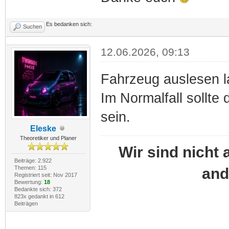
Es bedanken sich:
Suchen
12.06.2026, 09:13
Fahrzeug auslesen l
Im Normalfall sollte
sein.
Eleske
Theoretiker und Planer
Wir sind nicht 
Beiträge: 2.922
Themen: 115
and
Registriert seit: Nov 2017
Bewertung:
18
Bedankte sich: 372
823x gedankt in 612
Beiträgen