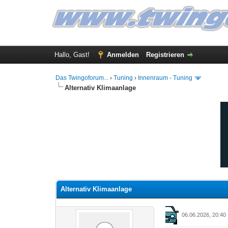
Hallo, Gast!
Anmelden
Registrieren
Das Twingoforum...
›
Tuning
›
Innenraum - Tuning
Alternativ Klimaanlage
0 Bewertung(en) - 0 im Durchschnitt
1
2
3
4
5
Alternativ Klimaanlage
06.06.2026, 20:40