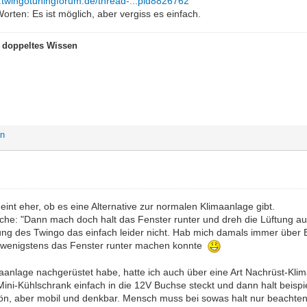
.twingotuningforum.de/thread-...pid8826762
rten: Es ist möglich, aber vergiss es einfach.
t doppeltes Wissen
an
int eher, ob es eine Alternative zur normalen Klimaanlage gibt.
iche: "Dann mach doch halt das Fenster runter und dreh die Lüftung a
ftung des Twingo das einfach leider nicht. Hab mich damals immer über
da wenigstens das Fenster runter machen konnte
maanlage nachgerüstet habe, hatte ich auch über eine Art Nachrüst-Kli
ni-Kühlschrank einfach in die 12V Buchse steckt und dann halt beispie
chön, aber mobil und denkbar. Mensch muss bei sowas halt nur beachte