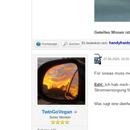
Geteiltes Wissen is
handyfrank
Es bedanken sich:
Homepage
Suchen
07.06.2026, 18:29
Für sowas muss me
Edit:
Ich hab mich 
Stromversorgung fü
Was sagt eine überf
TwinGoVegan
Senior Member