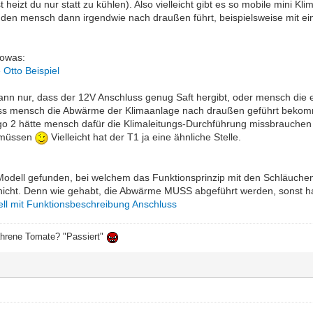
heizt du nur statt zu kühlen). Also vielleicht gibt es so mobile mini 
en mensch dann irgendwie nach draußen führt, beispielsweise mit ei
sowas:
 Otto Beispiel
dann nur, dass der 12V Anschluss genug Saft hergibt, oder mensch die 
ss mensch die Abwärme der Klimaanlage nach draußen geführt bekommt
o 2 hätte mensch dafür die Klimaleitungs-Durchführung missbrauche
 müssen
Vielleicht hat der T1 ja eine ähnliche Stelle.
Modell gefunden, bei welchem das Funktionsprinzip mit den Schläuchen 
r nicht. Denn wie gehabt, die Abwärme MUSS abgeführt werden, sonst has
ll mit Funktionsbeschreibung Anschluss
ahrene Tomate? "Passiert"