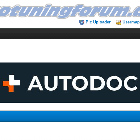
Pic Uploader
Usermap