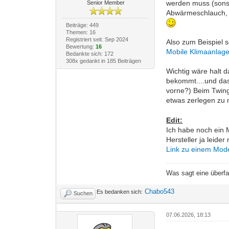
werden muss (sonst 
Senior Member
Abwärmeschlauch, d
Beiträge: 449
Themen: 16
Registriert seit: Sep 2024
Also zum Beispiel 
Bewertung:
16
Mobile Klimaanlage
Bedankte sich: 172
308x gedankt in 185 Beiträgen
Wichtig wäre halt 
bekommt....und da
vorne?) Beim Twing
etwas zerlegen zu
Edit:
Ich habe noch ein 
Hersteller ja leide
Link zu einem Mode
Was sagt eine überf
Chabo543
Es bedanken sich:
Suchen
07.06.2026, 18:13