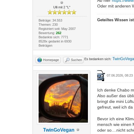
Ab hier
https://www
Oder mit anderen Wo
Ulli mit 2 "L"
Geteiltes Wissen is
Beiträge: 34.553
Themen: 230
Registriert seit: May 2007
Bewertung:
262
Bedankte sich: 7771
8528x gedankt in 6930
Beiträgen
TwinGoVeg
Es bedanken sich:
Homepage
Suchen
07.06.2026, 08:23
Ich denke Chabo me
Also außer das übl
bringt die mini Lü
gefreut, weil ich 
Bevor ich eine Kli
mensch wie einen Mi
TwinGoVegan
oder so....nicht s