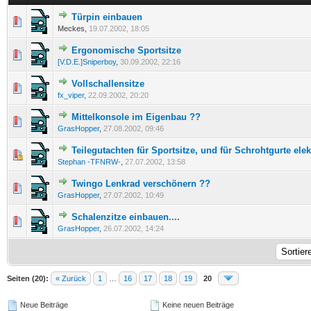
Türpin einbauen
0 Bewertung(en) - 0 von 5 durchschnittlich
1
2
3
4
5
Meckes,
19.07.2002, 18:05
Ergonomische Sportsitze
0 Bewertung(en) - 0 von 5 durchschnittlich
1
2
3
4
5
[V.D.E.]Sniperboy
,
30.09.2002, 22:16
Vollschallensitze
0 Bewertung(en) - 0 von 5 durchschnittlich
1
2
3
4
5
fx_viper
,
22.09.2002, 20:20
Mittelkonsole im Eigenbau ??
0 Bewertung(en) - 0 von 5 durchschnittlich
1
2
3
4
5
GrasHopper
,
27.08.2002, 09:46
Teilegutachten für Sportsitze, und für Schrohtgurte elekt
0 Bewertung(en) - 0 von 5 durchschnittlich
1
2
3
4
5
Stephan -TFNRW-
,
27.07.2002, 13:58
Twingo Lenkrad verschönern ??
0 Bewertung(en) - 0 von 5 durchschnittlich
1
2
3
4
5
GrasHopper
,
27.07.2002, 10:49
Schalenzitze einbauen....
0 Bewertung(en) - 0 von 5 durchschnittlich
1
2
3
4
5
GrasHopper
,
26.07.2002, 14:24
Seiten (20):
« Zurück
1
…
16
17
18
19
20
Neue Beiträge
Keine neuen Beiträge