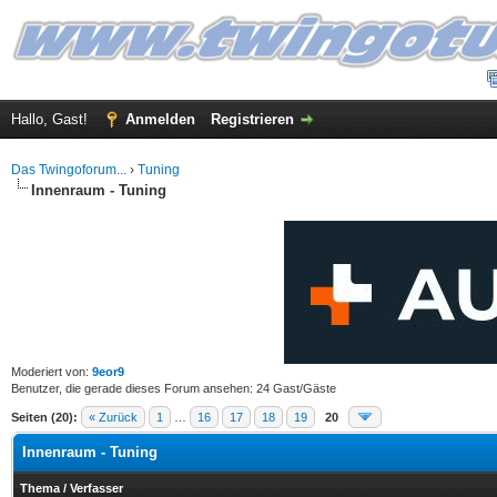
Hallo, Gast!
Anmelden
Registrieren
Das Twingoforum...
›
Tuning
Innenraum - Tuning
Moderiert von:
9eor9
Benutzer, die gerade dieses Forum ansehen: 24 Gast/Gäste
Seiten (20):
« Zurück
1
…
16
17
18
19
20
Innenraum - Tuning
Thema
/
Verfasser