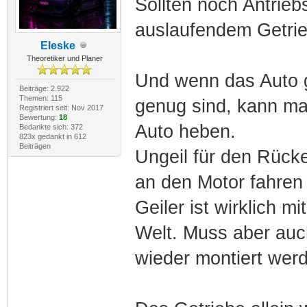
Sollten noch Antrie
auslaufendem Getrie
Eleske
Theoretiker und Planer
Und wenn das Auto g
Beiträge: 2.922
Themen: 115
genug sind, kann ma
Registriert seit: Nov 2017
Bewertung:
18
Auto heben.
Bedankte sich: 372
823x gedankt in 612
Beiträgen
Ungeil für den Rück
an den Motor fahren
Geiler ist wirklich m
Welt. Muss aber auc
wieder montiert wer