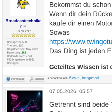
Bekommst du schon 
Wenn dir dein Rücken
Broadcasttechnike
kaufe dir einen Moto
r
Sowas
Ulli mit 2 "L"
https://www.twingot
Beiträge: 34.558
Themen: 230
Das Ding ist jeden E
Registriert seit: May 2007
Bewertung:
262
Bedankte sich: 7773
8529x gedankt in 6931
Beiträgen
Geteiltes Wissen ist
Eleske
,
heingumpel
Es bedanken sich:
Homepage
Suchen
07.05.2026, 05:57
Getrennt sind beide T