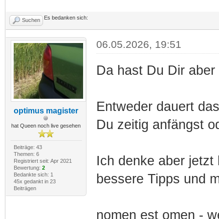
Es bedanken sich:
Suchen
06.05.2026, 19:51
Da hast Du Dir aber w
Entweder dauert da
optimus magister
Du zeitig anfängst o
hat Queen noch live gesehen
Beiträge: 43
Themen: 6
Ich denke aber jetzt
Registriert seit: Apr 2021
Bewertung:
2
Bedankte sich: 1
bessere Tipps und mi
45x gedankt in 23
Beiträgen
nomen est omen - w