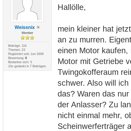
Hallölle,
mein kleiner hat jet
Weissnix
Member
an zu murren. Eigent
Beiträge: 116
einen Motor kaufen,
Themen: 23
Registriert seit: Jun 2009
Bewertung:
0
Motor mit Getriebe 
Bedankte sich: 3
10x gedankt in 7 Beiträgen
Twingokofferaum rei
schwer. Also will ic
das? Waren das nur 
der Anlasser? Zu lan
nicht einmal mehr, 
Scheinwerferträger a