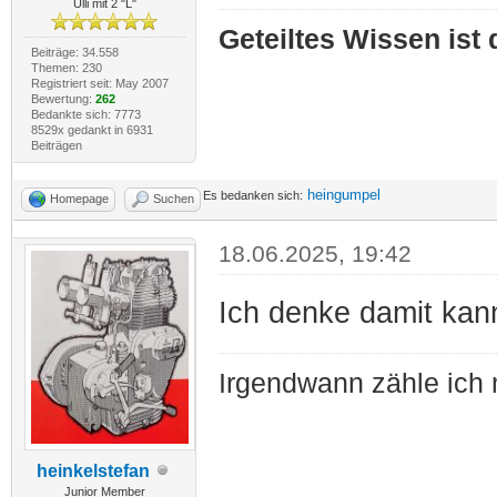
Ulli mit 2 "L"
Geteiltes Wissen ist
Beiträge: 34.558
Themen: 230
Registriert seit: May 2007
Bewertung:
262
Bedankte sich: 7773
8529x gedankt in 6931
Beiträgen
heingumpel
Es bedanken sich:
Homepage
Suchen
18.06.2025, 19:42
Ich denke damit ka
Irgendwann zähle ich 
heinkelstefan
Junior Member