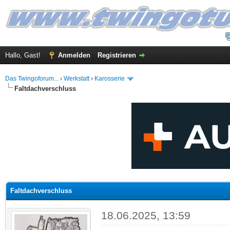
Hallo, Gast!
Anmelden
Registrieren
Das Twingoforum...
›
Werkstatt
›
Karosserie
Faltdachverschluss
 im Durchschnitt
Faltdachverschluss
18.06.2025, 13:59