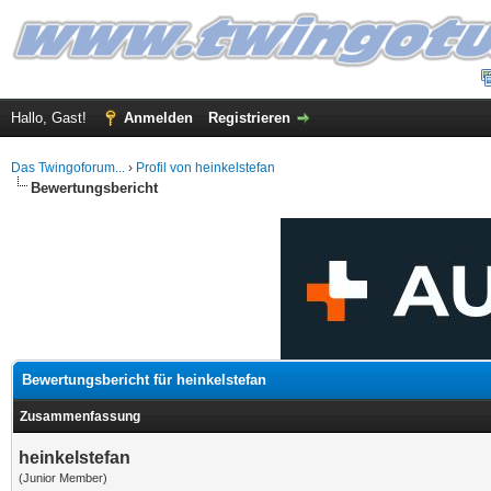
Hallo, Gast!
Anmelden
Registrieren
Das Twingoforum...
›
Profil von heinkelstefan
Bewertungsbericht
Bewertungsbericht für heinkelstefan
Zusammenfassung
heinkelstefan
(Junior Member)