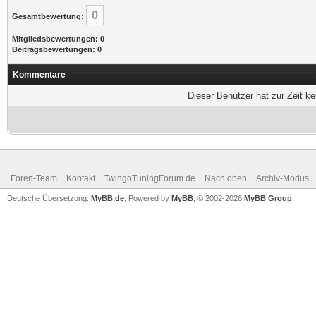
0
Gesamtbewertung:
Mitgliedsbewertungen: 0
Beitragsbewertungen: 0
Kommentare
Dieser Benutzer hat zur Zeit k
Foren-Team
Kontakt
TwingoTuningForum.de
Nach oben
Archiv-Modus
Deutsche Übersetzung:
MyBB.de
, Powered by
MyBB
, © 2002-2026
MyBB Group
.