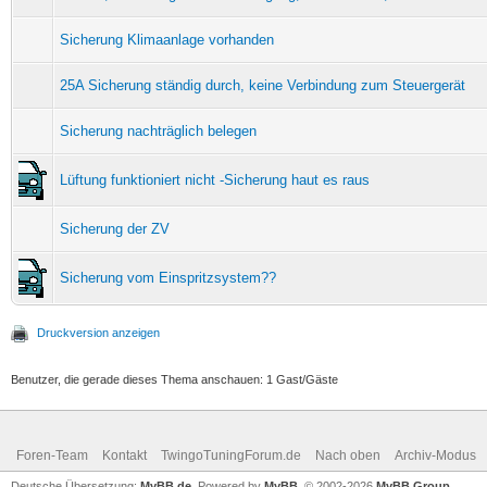
Sicherung Klimaanlage vorhanden
25A Sicherung ständig durch, keine Verbindung zum Steuergerät
Sicherung nachträglich belegen
Lüftung funktioniert nicht -Sicherung haut es raus
Sicherung der ZV
Sicherung vom Einspritzsystem??
Druckversion anzeigen
Benutzer, die gerade dieses Thema anschauen: 1 Gast/Gäste
Foren-Team
Kontakt
TwingoTuningForum.de
Nach oben
Archiv-Modus
Deutsche Übersetzung:
MyBB.de
, Powered by
MyBB
, © 2002-2026
MyBB Group
.