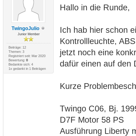
Hallo in die Runde,
Ich hab hier schon 
TwingoJulio
Junior Member
Kontrollleuchte, ABS
Beiträge: 12
jetzt noch eine konkr
Themen: 3
Registriert seit: Mar 2020
Bewertung:
0
dafür einen auf den 
Bedankte sich: 4
1x gedankt in 1 Beiträgen
Kurze Problembesch
Twingo C06, Bj. 199
D7F Motor 58 PS
Ausführung Liberty m