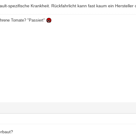
nault-spezifische Krankheit. Rückfahrlicht kann fast kaum ein Herstell
ahrene Tomate? "Passiert"
erbaut?