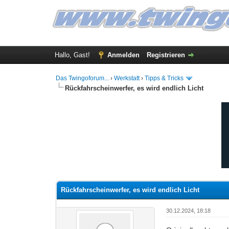
Hallo, Gast!
Anmelden
Registrieren
Das Twingoforum...
›
Werkstatt
›
Tipps & Tricks
Rückfahrscheinwerfer, es wird endlich Licht
0 Bewertung(en) - 0 im Durchschnitt
1
2
3
4
5
Rückfahrscheinwerfer, es wird endlich Licht
30.12.2024, 18:18