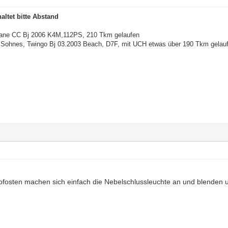
altet bitte Abstand
gane CC Bj 2006 K4M,112PS, 210 Tkm gelaufen
Sohnes, Twingo Bj 03.2003 Beach, D7F, mit UCH etwas über 190 Tkm gelau
lpfosten machen sich einfach die Nebelschlussleuchte an und blenden u