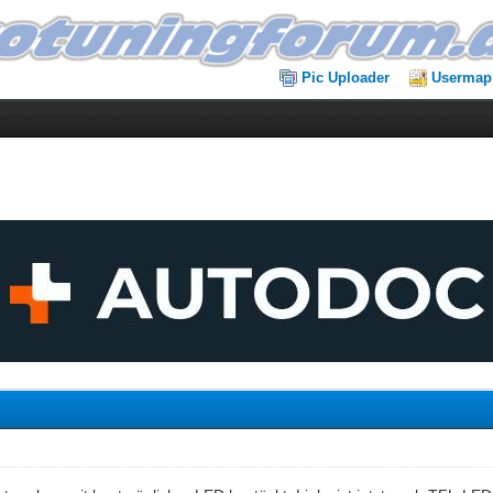
Pic Uploader
Usermap