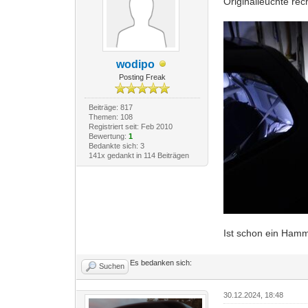
Originalleuchte rec
wodipo
Posting Freak
Beiträge: 817
Themen: 108
Registriert seit: Feb 2010
Bewertung:
1
Bedankte sich: 3
141x gedankt in 114 Beiträgen
Ist schon ein Hamm
Es bedanken sich:
Suchen
30.12.2024, 18:48