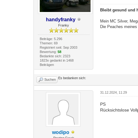
Bleibt gesund und h
handyfranky
Mein MC Silver, Me
Franky
Die Peaches meines 
Beiträge: 5.296
Themen: 69
Registriert seit: Sep 2003
Bewertung:
58
Bedankte sich: 2323
1823x gedankt in 1468
Beiträgen
Es bedanken sich:
Suchen
31.12.2024, 11:29
PS
Rücksichtslose Vol
wodipo
Posting Freak