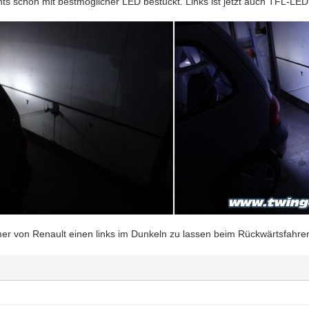
hts schon mit bestmöglicher LED bestückt. Links ist jetzt auch TFL-LED
er von Renault einen links im Dunkeln zu lassen beim Rückwärtsfahre