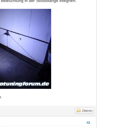
 Beleuchtung in der Stossstange integriert.
n.
Zitieren
#2