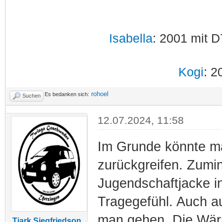
Isabella
: 2001 mit D
Kogi
: 2
rohoel
Es bedanken sich:
Suchen
12.07.2024, 11:58
Im Grunde könnte ma
zurückgreifen. Zumin
Jugendschaftjacke in
Tragegefühl. Auch a
man gehen. Die Wärm
Tjark Siegfriedson