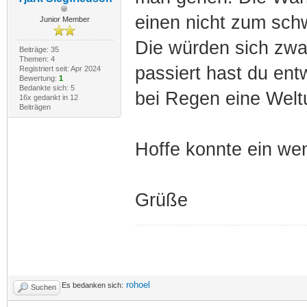
einen nicht zum schw
Junior Member
Die würden sich zwar
Beiträge: 35
Themen: 4
passiert hast du ent
Registriert seit: Apr 2024
Bewertung:
1
Bedankte sich: 5
bei Regen eine Welt
16x gedankt in 12
Beiträgen
Hoffe konnte ein wen
Grüße
rohoel
Es bedanken sich:
Suchen