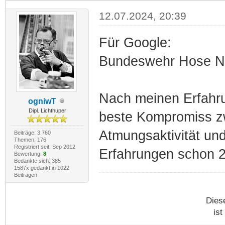
12.07.2024, 20:39
Für Google:
Bundeswehr Hose Nä
Nach meinen Erfahr
ogniwT
Dipl. Lichthuper
beste Kompromiss z
Atmungsaktivität un
Beiträge: 3.760
Themen: 176
Registriert seit: Sep 2012
Erfahrungen schon 2
Bewertung:
8
Bedankte sich: 385
1587x gedankt in 1022
Beiträgen
Dies
ist