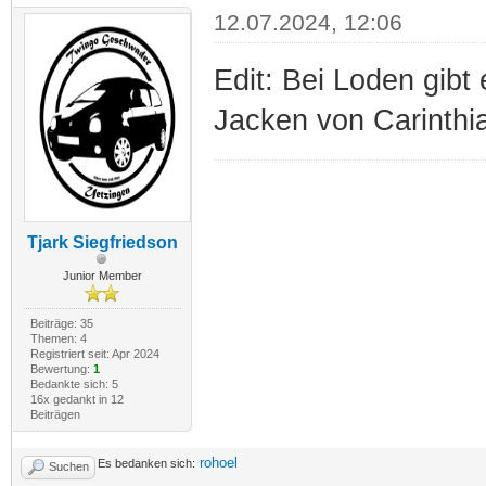
12.07.2024, 12:06
Edit: Bei Loden gibt
Jacken von Carinthi
Tjark Siegfriedson
Junior Member
Beiträge: 35
Themen: 4
Registriert seit: Apr 2024
Bewertung:
1
Bedankte sich: 5
16x gedankt in 12
Beiträgen
rohoel
Es bedanken sich:
Suchen