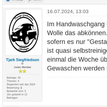
16.07.2024, 13:03
Im Handwaschgang be
Wolle das abkönnen.
sofern es nur "Gestan
ist quasi selbstrein
einmal die Woche übe
Tjark Siegfriedson
Gewaschen werden si
Junior Member
Beiträge: 35
Themen: 4
Registriert seit: Apr 2024
Bewertung:
1
Bedankte sich: 5
16x gedankt in 12
Beiträgen