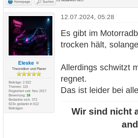
Homepage
Suchen
12.07.2024, 05:28
Es gibt im Motorradb
trocken hält, solange
Eleske
Allerdings schwitzt 
Theoretiker und Planer
regnet.
Beiträge: 2.922
Themen: 115
Das ist leider bei a
Registriert seit: Nov 2017
Bewertung:
18
Bedankte sich: 372
823x gedankt in 612
Wir sind nicht 
Beiträgen
and