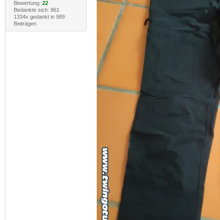
Bewertung:
22
Bedankte sich: 861
1334x gedankt in 989
Beiträgen