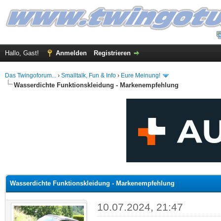
Hallo, Gast!
Anmelden
Registrieren
Das Twingoforum...
›
Smalltalk, Fun & Info
›
Eure Meinung!
Wasserdichte Funktionskleidung - Markenempfehlung
 im Durchschnitt
Wasserdichte Funktionskleidung - Markenempfehlung
10.07.2024, 21:47