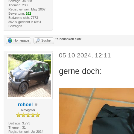
Beiträge: 34.558
Themen: 230
Registriert seit: May 2007
Bewertung:
262
Bedankte sich: 7773
8529x gedankt in 6931
Beiträgen
Es bedanken sich:
Homepage
Suchen
05.10.2024, 12:11
gerne doch:
rohoel
Navigator
Beiträge: 3.773
Themen: 31
Registriert seit: Jul 2014