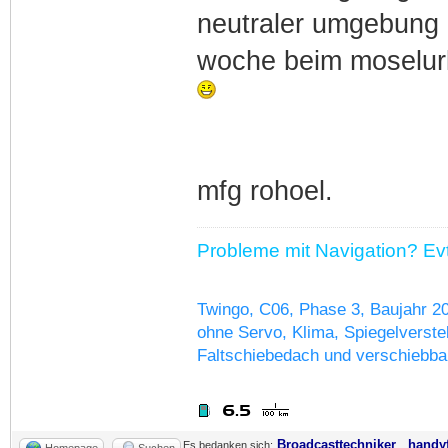
neutraler umgebung 
woche beim moselurla
mfg rohoel.
Probleme mit Navigation? Evtl
Twingo, C06, Phase 3, Baujahr 2
ohne Servo, Klima, Spiegelverstel
Faltschiebedach und verschiebba
Broadcasttechniker
,
handy
Es bedanken sich:
Homepage
Suchen