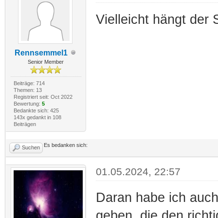
Vielleicht hängt de
Rennsemmel1
Senior Member
Beiträge: 714
Themen: 13
Registriert seit: Oct 2022
Bewertung:
5
Bedankte sich: 425
143x gedankt in 108
Beiträgen
Es bedanken sich:
Suchen
01.05.2024, 22:57
Daran habe ich auch
geben, die den richt