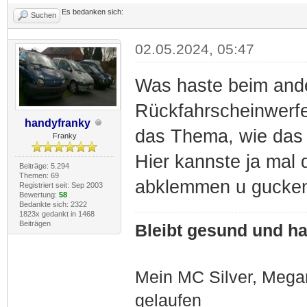
Es bedanken sich:
Suchen
02.05.2024, 05:47
Was haste beim an
Rückfahrscheinwerfe
handyfranky
das Thema, wie das 
Franky
Hier kannste ja mal d
Beiträge: 5.294
Themen: 69
abklemmen u gucken
Registriert seit: Sep 2003
Bewertung:
58
Bedankte sich: 2322
1823x gedankt in 1468
Beiträgen
Bleibt gesund und hal
Mein MC Silver, Meg
gelaufen