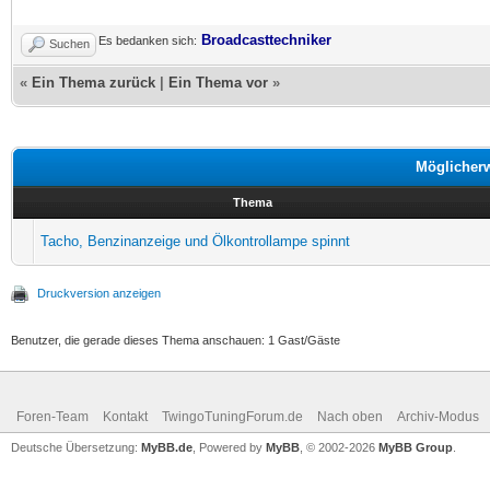
Broadcasttechniker
Es bedanken sich:
Suchen
«
Ein Thema zurück
|
Ein Thema vor
»
Möglicher
Thema
Tacho, Benzinanzeige und Ölkontrollampe spinnt
Druckversion anzeigen
Benutzer, die gerade dieses Thema anschauen: 1 Gast/Gäste
Foren-Team
Kontakt
TwingoTuningForum.de
Nach oben
Archiv-Modus
Deutsche Übersetzung:
MyBB.de
, Powered by
MyBB
, © 2002-2026
MyBB Group
.