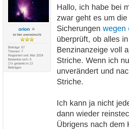
Hallo, ich habe bei
zwar geht es um die 
Sicherungen
wegen 
orion
ist hier unerwünscht
überprüft, ob alles i
Beiträge: 67
Benzinanzeige voll a
Themen: 7
Registriert seit: Mar 2024
Striche. Wenn ich nu
Bedankte sich: 6
17x gedankt in 13
Beiträgen
unverändert und nach
Striche.
Ich kann ja nicht j
dann wieder reinstec
Übrigens nach dem K