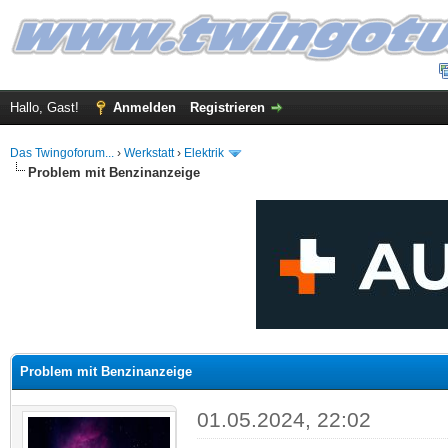
Hallo, Gast!
Anmelden
Registrieren
Das Twingoforum...
›
Werkstatt
›
Elektrik
Problem mit Benzinanzeige
 im Durchschnitt
Problem mit Benzinanzeige
01.05.2024, 22:02