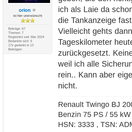
ich als Laie da scho
orion
ist hier unerwünscht
die Tankanzeige fast
Beiträge: 67
Vielleicht gehts dan
Themen: 7
Registriert seit: Mar 2024
Tageskilometer heut
Bedankte sich: 6
17x gedankt in 13
Beiträgen
zurückgesetzt. Keine 
weil ich alle Sicher
rein.. Kann aber eige
nicht.
Renault Twingo BJ 20
Benzin 75 PS / 55 kW
HSN: 3333 , TSN: AD