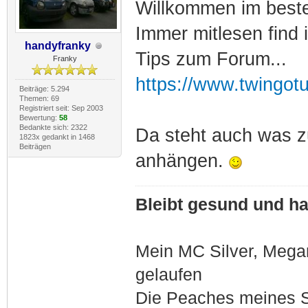
Willkommen im best
Immer mitlesen find i
handyfranky
Tips zum Forum...
Franky
https://www.twingot
Beiträge: 5.294
Themen: 69
Registriert seit: Sep 2003
Bewertung:
58
Bedankte sich: 2322
Da steht auch was z
1823x gedankt in 1468
Beiträgen
anhängen.
Bleibt gesund und hal
Mein MC Silver, Meg
gelaufen
Die Peaches meines S