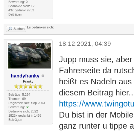
Bewertung:
0
Bedankte sich: 12
43x gedankt in 33
Beiträgen
Es bedanken sich:
Suchen
18.12.2021, 04:39
Jupp muss sie, aber
Fahrerseite da rutsc
handyfranky
heißt es Nadeln aus
Franky
diesem Beitrag hier..
Beiträge: 5.294
Themen: 69
https://www.twingotu
Registriert seit: Sep 2003
Bewertung:
58
Bedankte sich: 2322
Du bist in der Mobil
1823x gedankt in 1468
Beiträgen
ganz runter u tippe a