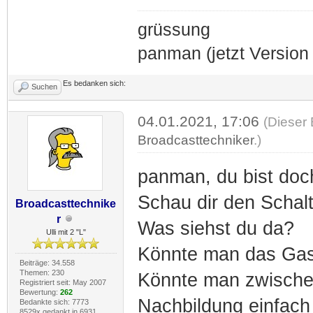
grüssung
panman (jetzt Version 
Es bedanken sich:
Suchen
04.01.2021, 17:06
(Dieser 
Broadcasttechniker
.)
panman, du bist doc
Schau dir den Schal
Broadcasttechnike
r
Was siehst du da?
Ulli mit 2 "L"
Könnte man das Gasp
Beiträge: 34.558
Themen: 230
Könnte man zwische
Registriert seit: May 2007
Bewertung:
262
Nachbildung einfach
Bedankte sich: 7773
8529x gedankt in 6931