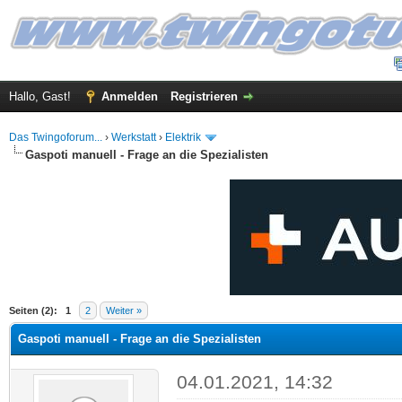
Hallo, Gast!
Anmelden
Registrieren
Das Twingoforum...
›
Werkstatt
›
Elektrik
Gaspoti manuell - Frage an die Spezialisten
 im Durchschnitt
Seiten (2):
1
2
Weiter »
Gaspoti manuell - Frage an die Spezialisten
04.01.2021, 14:32