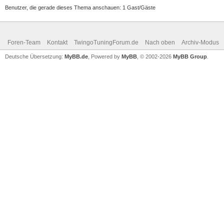
Benutzer, die gerade dieses Thema anschauen: 1 Gast/Gäste
Foren-Team
Kontakt
TwingoTuningForum.de
Nach oben
Archiv-Modus
Deutsche Übersetzung:
MyBB.de
, Powered by
MyBB
, © 2002-2026
MyBB Group
.