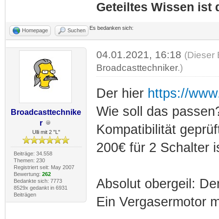
Geteiltes Wissen ist
Es bedanken sich:
Homepage
Suchen
04.01.2021, 16:18
(Dieser 
Broadcasttechniker
.)
Der hier
https://www
Wie soll das passen
Broadcasttechnike
r
Kompatibilität geprüf
Ulli mit 2 "L"
200€ für 2 Schalter i
Beiträge: 34.558
Themen: 230
Registriert seit: May 2007
Bewertung:
262
Absolut obergeil: Der
Bedankte sich: 7773
8529x gedankt in 6931
Beiträgen
Ein Vergasermotor m