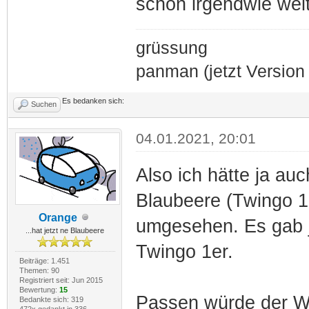
schon irgendwie weiter..
grüssung
panman (jetzt Version 
Es bedanken sich:
Suchen
04.01.2021, 20:01
Also ich hätte ja a
Blaubeere (Twingo 1
Orange
umgesehen. Es gab j
...hat jetzt ne Blaubeere
Twingo 1er.
Beiträge: 1.451
Themen: 90
Registriert seit: Jun 2015
Bewertung:
15
Passen würde der 
Bedankte sich: 319
472x gedankt in 336