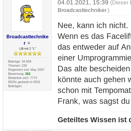
04.01.2021, 15:39
(Dieser 
Broadcasttechniker
.)
Nee, kann ich nicht.
Wenn es das Facelift
Broadcasttechnike
r
das entweder auf An
Ulli mit 2 "L"
einer Umprogrammie
Beiträge: 34.558
Themen: 230
Das alte bescheiden
Registriert seit: May 2007
Bewertung:
262
könnte auch gehen w
Bedankte sich: 7773
8529x gedankt in 6931
Beiträgen
schon mit Tempomat
Frank, was sagst du
Geteiltes Wissen ist