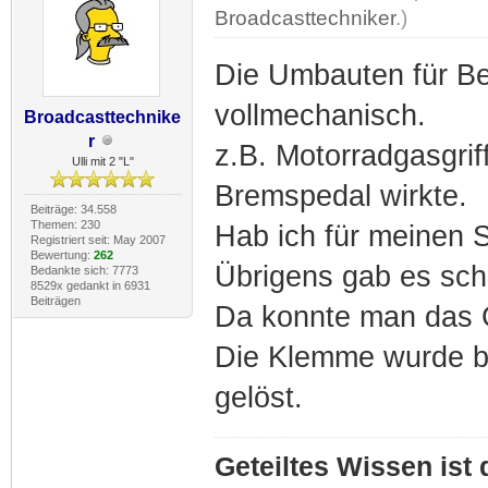
Broadcasttechniker
.)
Die Umbauten für Be
vollmechanisch.
Broadcasttechnike
r
z.B. Motorradgasgrif
Ulli mit 2 "L"
Bremspedal wirkte.
Beiträge: 34.558
Themen: 230
Hab ich für meinen 
Registriert seit: May 2007
Bewertung:
262
Übrigens gab es sch
Bedankte sich: 7773
8529x gedankt in 6931
Beiträgen
Da konnte man das 
Die Klemme wurde be
gelöst.
Geteiltes Wissen ist