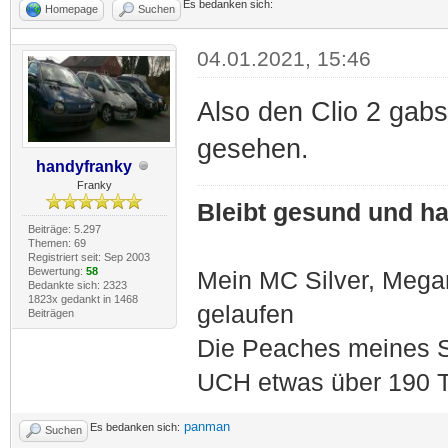
Es bedanken sich:
Homepage
Suchen
04.01.2021, 15:46
Also den Clio 2 gab
gesehen.
handyfranky
Franky
Bleibt gesund und hal
Beiträge: 5.297
Themen: 69
Registriert seit: Sep 2003
Bewertung:
58
Mein MC Silver, Meg
Bedankte sich: 2323
1823x gedankt in 1468
gelaufen
Beiträgen
Die Peaches meines S
UCH etwas über 190 T
panman
Es bedanken sich:
Suchen