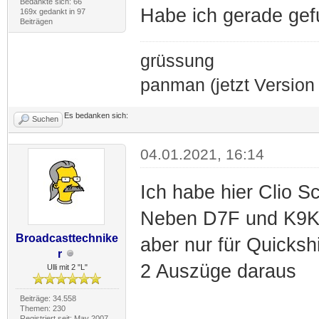
Bedankte sich: 66
Habe ich gerade ge
169x gedankt in 97
Beiträgen
grüssung
panman (jetzt Version 
Es bedanken sich:
Suchen
04.01.2021, 16:14
Ich habe hier Clio S
Neben D7F und K9K 
Broadcasttechnike
aber nur für Quickshi
r
2 Auszüge daraus
Ulli mit 2 "L"
Beiträge: 34.558
Themen: 230
Registriert seit: May 2007