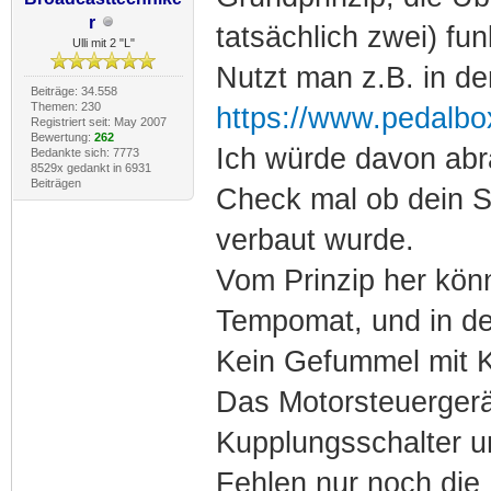
r
tatsächlich zwei) funk
Ulli mit 2 "L"
Nutzt man z.B. in d
Beiträge: 34.558
Themen: 230
https://www.pedalbox
Registriert seit: May 2007
Bewertung:
262
Ich würde davon abr
Bedankte sich: 7773
8529x gedankt in 6931
Beiträgen
Check mal ob dein S
verbaut wurde.
Vom Prinzip her kön
Tempomat, und in der
Kein Gefummel mit K
Das Motorsteuerger
Kupplungsschalter u
Fehlen nur noch die