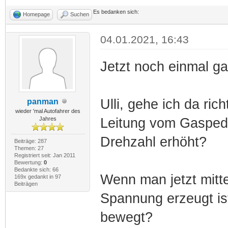
Es bedanken sich:
Homepage
Suchen
04.01.2021, 16:43
Jetzt noch einmal g
Ulli, gehe ich da ric
panman
wieder 'mal Autofahrer des
Jahres
Leitung vom Gasped
Drehzahl erhöht?
Beiträge: 287
Themen: 27
Registriert seit: Jan 2011
Bewertung:
0
Bedankte sich: 66
Wenn man jetzt mitt
169x gedankt in 97
Beiträgen
Spannung erzeugt is
bewegt?