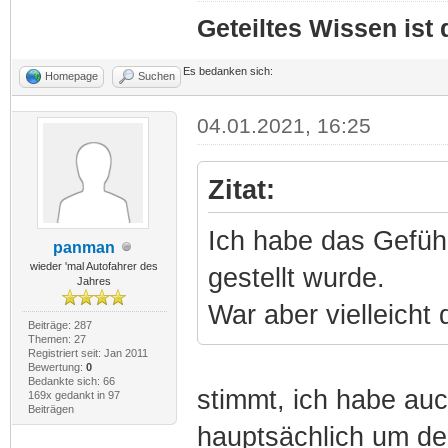
Geteiltes Wissen ist
Es bedanken sich:
Homepage
Suchen
04.01.2021, 16:25
Zitat:
Ich habe das Gefüh
panman
wieder 'mal Autofahrer des
gestellt wurde.
Jahres
War aber vielleicht
Beiträge: 287
Themen: 27
Registriert seit: Jan 2011
Bewertung:
0
Bedankte sich: 66
stimmt, ich habe au
169x gedankt in 97
Beiträgen
hauptsächlich um de