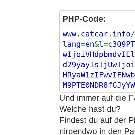
PHP-Code:
www
.
catcar
.
info
/
lang
=
en
&
l
=
c3Q9PT
wIjoiVHdpbmdvIEl
d29yayIsIjUwIjoi
HRyaW1zIFwvIFNwb
M9PTE0NDR8fGJyYW
0eXBlPT1DTjA0fHx
Und immer auf die F
PTU1fHxzdWJHcnBf
Welche hast du?
Findest du auf der P
nirgendwo in den Pa