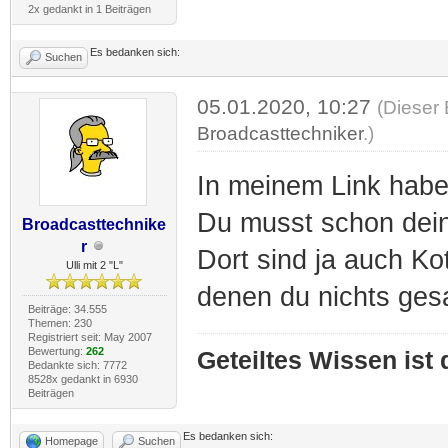
2x gedankt in 1 Beiträgen
Es bedanken sich:
Suchen
05.01.2020, 10:27
(Dieser 
Broadcasttechniker
.)
In meinem Link habe
Du musst schon dei
Broadcasttechnike
r
Dort sind ja auch Ko
Ulli mit 2 "L"
denen du nichts gesa
Beiträge: 34.555
Themen: 230
Registriert seit: May 2007
Bewertung:
262
Geteiltes Wissen ist
Bedankte sich: 7772
8528x gedankt in 6930
Beiträgen
Es bedanken sich:
Homepage
Suchen