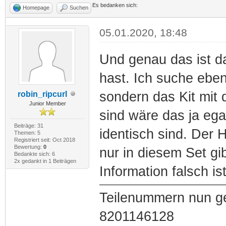
Es bedanken sich:
Homepage
Suchen
05.01.2020, 18:48
Und genau das ist d
hast. Ich suche eben
sondern das Kit mit 
robin_ripcurl
Junior Member
sind wäre das ja ega
Beiträge: 31
identisch sind. Der 
Themen: 5
Registriert seit: Oct 2018
Bewertung:
0
nur in diesem Set gib
Bedankte sich: 6
2x gedankt in 1 Beiträgen
Information falsch is
Teilenummern nun g
8201146128