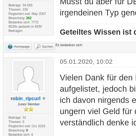
Musst du aber für D
Beiträge: 34.555
Themen: 230
irgendeinen Typ ge
Registriert seit: May 2007
Bewertung:
262
Bedankte sich: 7772
8528x gedankt in 6930
Geteiltes Wissen ist
Beiträgen
Es bedanken sich:
Homepage
Suchen
05.01.2020, 10:02
Vielen Dank für den 
aufgelistet, jedoch b
ich davon nirgends e
robin_ripcurl
Junior Member
ungern viel Geld für
Beiträge: 31
verständlich denke i
Themen: 5
Registriert seit: Oct 2018
Bewertung:
0
Bedankte sich: 6