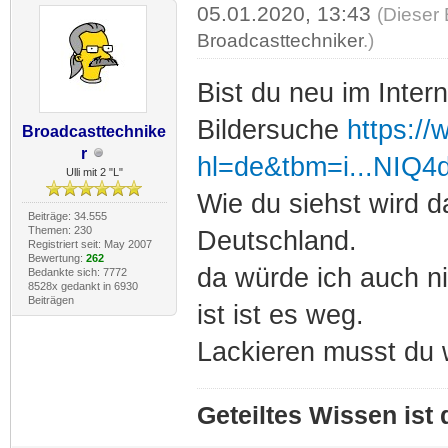
05.01.2020, 13:43
(Dieser 
Broadcasttechniker
.)
Bist du neu im Inter
Bildersuche
https:/
Broadcasttechnike
r
hl=de&tbm=i...NIQ
Ulli mit 2 "L"
Wie du siehst wird d
Beiträge: 34.555
Themen: 230
Deutschland.
Registriert seit: May 2007
Bewertung:
262
da würde ich auch n
Bedankte sich: 7772
8528x gedankt in 6930
Beiträgen
ist ist es weg.
Lackieren musst du 
Geteiltes Wissen ist