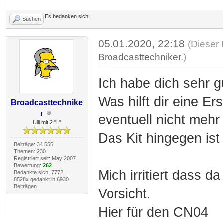
Es bedanken sich:
Suchen
05.01.2020, 22:18
(Dieser 
Broadcasttechniker
.)
Ich habe dich sehr g
Was hilft dir eine Er
Broadcasttechnike
r
eventuell nicht mehr 
Ulli mit 2 "L"
Das Kit hingegen is
Beiträge: 34.555
Themen: 230
Registriert seit: May 2007
Bewertung:
262
Mich irritiert dass da
Bedankte sich: 7772
8528x gedankt in 6930
Beiträgen
Vorsicht.
Hier für den CN04