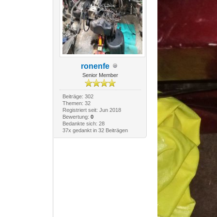
ronenfe
Senior Member
Beiträge: 302
Themen: 32
Registriert seit: Jun 2018
Bewertung:
0
Bedankte sich: 28
37x gedankt in 32 Beiträgen