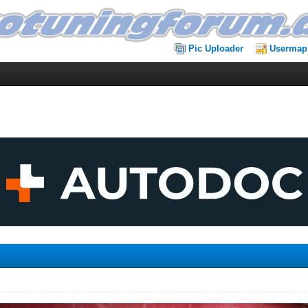
Pic Uploader
Usermap