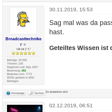
30.11.2019, 15:53
Sag mal was da pass
hast.
Broadcasttechnike
r
Geteiltes Wissen ist
Ulli mit 2 "L"
Beiträge: 34.558
Themen: 230
Registriert seit: May 2007
Bewertung:
262
Bedankte sich: 7773
8529x gedankt in 6931
Beiträgen
Es bedanken sich:
Homepage
Suchen
02.12.2019, 06:51