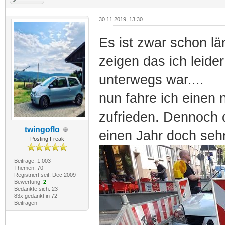
30.11.2019, 13:30
Es ist zwar schon lä
zeigen das ich leider
unterwegs war....
nun fahre ich einen
zufrieden. Dennoch d
twingoflo
einen Jahr doch seh
Posting Freak
Beiträge: 1.003
Themen: 70
Registriert seit: Dec 2009
Bewertung:
2
Bedankte sich: 23
83x gedankt in 72
Beiträgen