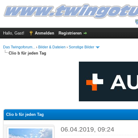
Hallo, Gast!
Anmelden
Registrieren
Das Twingoforum...
›
Bilder & Dateien
›
Sonstige Bilder
Clio b für jeden Tag
 im Durchschnitt
Clio b für jeden Tag
06.04.2019, 09:24