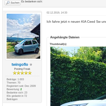
Es bedanken sich:
Suchen
02.12.2019, 14:33
Ich fahre jetzt n neuen KIA Ceed Sw und
Angehängte Dateien
Thumbnail(s)
twingoflo
Posting Freak
Beiträge: 1.003
Themen: 70
Registriert seit: Dec 2009
Bewertung:
2
Bedankte sich: 23
83x gedankt in 72
Beiträgen