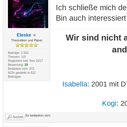
Ich schließe mich de
Bin auch interessier
Eleske
Wir sind nicht 
Theoretiker und Planer
and
Beiträge: 2.922
Themen: 115
Registriert seit: Nov 2017
Bewertung:
18
Bedankte sich: 372
823x gedankt in 612
Beiträgen
Isabella
: 2001 mit D
Kogi
: 2
Es bedanken sich:
Suchen