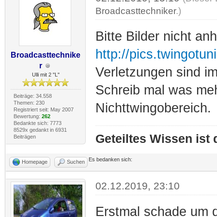
Broadcasttechniker
.)
Bitte Bilder nicht a
http://pics.twingotun
Broadcasttechnike
r
Verletzungen sind im
Ulli mit 2 "L"
Schreib mal was mehr
Beiträge: 34.558
Themen: 230
Nichttwingobereich.
Registriert seit: May 2007
Bewertung:
262
Bedankte sich: 7773
8529x gedankt in 6931
Geteiltes Wissen ist
Beiträgen
Es bedanken sich:
Homepage
Suchen
02.12.2019, 23:10
Erstmal schade um de