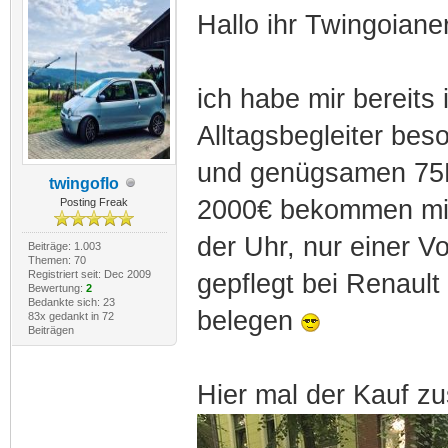
Hallo ihr Twingoianer
ich habe mir bereits
Alltagsbegleiter bes
und genügsamen 75PS
twingoflo
2000€ bekommen mit 
Posting Freak
der Uhr, nur einer V
Beiträge: 1.003
Themen: 70
Registriert seit: Dec 2009
gepflegt bei Renaul
Bewertung:
2
Bedankte sich: 23
belegen
83x gedankt in 72
Beiträgen
Hier mal der Kauf z