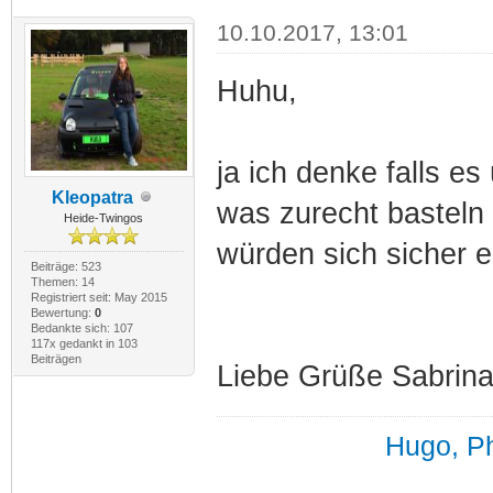
10.10.2017, 13:01
Huhu,
ja ich denke falls e
Kleopatra
was zurecht basteln 
Heide-Twingos
würden sich sicher e
Beiträge: 523
Themen: 14
Registriert seit: May 2015
Bewertung:
0
Bedankte sich: 107
117x gedankt in 103
Beiträgen
Liebe Grüße Sabrin
Hugo, Ph