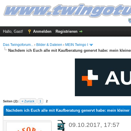
Hallo, Gast!
Anmelden
Registrieren
Das Twingoforum...
›
Bilder & Dateien
›
MEIN Twingo I
Nachdem ich Euch alle mit Kaufberatung genervt habe: mein kleine
 im Durchschnitt
Seiten (2):
« Zurück
1
2
Nachdem ich Euch alle mit Kaufberatung genervt habe: mein kleiner
09.10.2017, 17:57