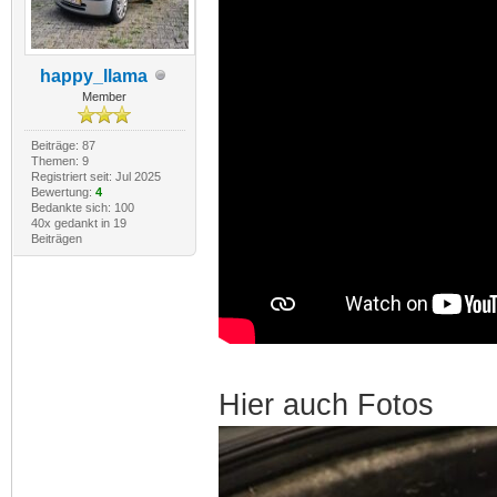
happy_llama
Member
Beiträge: 87
Themen: 9
Registriert seit: Jul 2025
Bewertung:
4
Bedankte sich: 100
40x gedankt in 19
Beiträgen
Hier auch Fotos