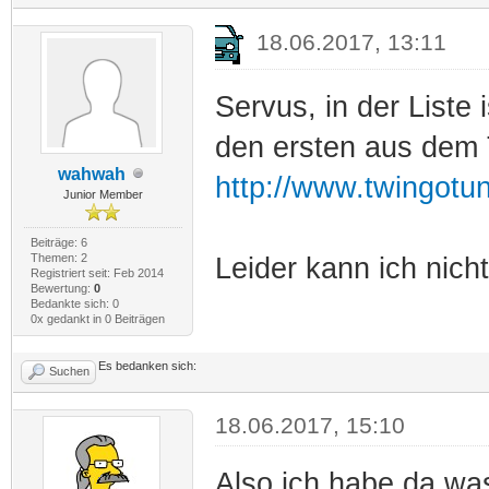
18.06.2017, 13:11
Servus, in der Liste i
den ersten aus dem 
wahwah
http://www.twingotu
Junior Member
Beiträge: 6
Themen: 2
Leider kann ich nich
Registriert seit: Feb 2014
Bewertung:
0
Bedankte sich: 0
0x gedankt in 0 Beiträgen
Es bedanken sich:
Suchen
18.06.2017, 15:10
Also ich habe da wa