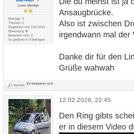
Die du meinst ist ja
Junior Member
Ansaugbrücke.
Beiträge: 6
Also ist zwischen Dro
Themen: 2
Registriert seit: Feb 2014
Bewertung:
0
irgendwann mal der V
Bedankte sich: 0
0x gedankt in 0 Beiträgen
Danke dir für den Li
Grüße wahwah
Es bedanken sich:
Suchen
12.02.2026, 22:45
Den Ring gibts sche
er in diesem Video dr