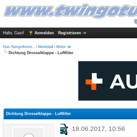
Hallo, Gast!
Anmelden
Registrieren
Das Twingoforum...
›
Werkstatt
›
Motor
Dichtung Drosselklappe - Luftfilter
 im Durchschnitt
Dichtung Drosselklappe - Luftfilter
18.06.2017, 10:56