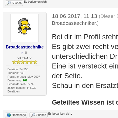
Es bedanken sich:
Suchen
18.06.2017, 11:13
(Dieser 
Broadcasttechniker
.)
Bei dir im Profil ste
Es gibt zwei recht 
Broadcasttechnike
r
unterschiedlichen D
Ulli mit 2 "L"
Eine ist versteckt e
Beiträge: 34.558
Themen: 230
der Seite.
Registriert seit: May 2007
Bewertung:
262
Schau in den Ersatzte
Bedankte sich: 7774
8530x gedankt in 6932
Beiträgen
Geteiltes Wissen ist
Es bedanken sich:
Homepage
Suchen