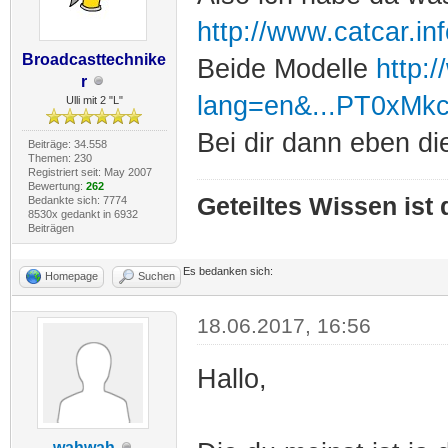
http://www.catcar.in
Broadcasttechnike
Beide Modelle
http:/
r
lang=en&...PT0xM
Ulli mit 2 "L"
Bei dir dann eben di
Beiträge: 34.558
Themen: 230
Registriert seit: May 2007
Bewertung:
262
Geteiltes Wissen ist
Bedankte sich: 7774
8530x gedankt in 6932
Beiträgen
Es bedanken sich:
Homepage
Suchen
18.06.2017, 16:56
Hallo,
wahwah