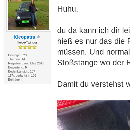
Huhu,
du da kann ich dir l
Kleopatra
hieß es nur das die
Heide-Twingos
müssen. Und normal 
Beiträge: 523
Themen: 14
Stoßstange wo der Re
Registriert seit: May 2015
Bewertung:
0
Bedankte sich: 107
117x gedankt in 103
Beiträgen
Damit du verstehst w