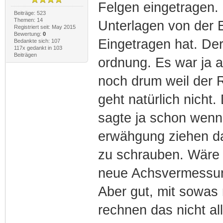
Felgen eingetragen.
Beiträge: 523
Themen: 14
Unterlagen von der E
Registriert seit: May 2015
Bewertung:
0
Eingetragen hat. Der
Bedankte sich: 107
117x gedankt in 103
Beiträgen
ordnung. Es war ja al
noch drum weil der R
geht natürlich nicht.
sagte ja schon wenn 
erwähgung ziehen d
zu schrauben. Wäre 
neue Achsvermessung
Aber gut, mit sowas
rechnen das nicht al