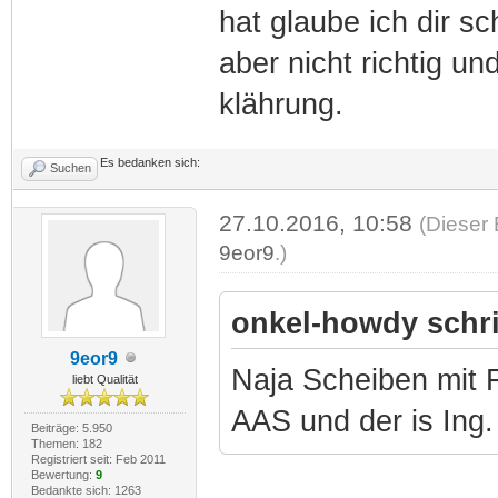
hat glaube ich dir s
aber nicht richtig un
klährung.
Es bedanken sich:
Suchen
27.10.2016, 10:58
(Dieser 
9eor9
.)
onkel-howdy schr
9eor9
Naja Scheiben mit 
liebt Qualität
AAS und der is Ing.
Beiträge: 5.950
Themen: 182
Registriert seit: Feb 2011
Bewertung:
9
Bedankte sich: 1263