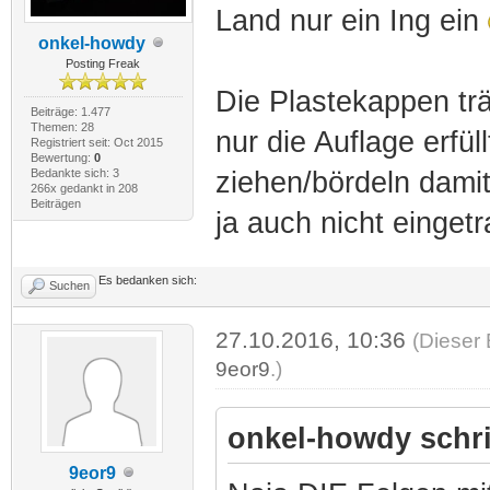
Land nur ein Ing ein
onkel-howdy
Posting Freak
Die Plastekappen trä
Beiträge: 1.477
Themen: 28
nur die Auflage erfü
Registriert seit: Oct 2015
Bewertung:
0
Bedankte sich: 3
ziehen/bördeln damit
266x gedankt in 208
Beiträgen
ja auch nicht einget
Es bedanken sich:
Suchen
27.10.2016, 10:36
(Dieser 
9eor9
.)
onkel-howdy schr
9eor9