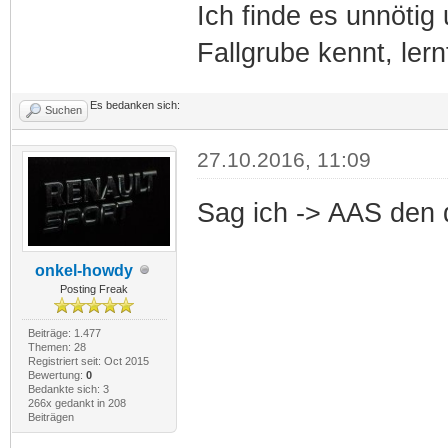
Ich finde es unnötig
Fallgrube kennt, ler
Es bedanken sich:
Suchen
27.10.2016, 11:09
Sag ich -> AAS den 
onkel-howdy
Posting Freak
Beiträge: 1.477
Themen: 28
Registriert seit: Oct 2015
Bewertung:
0
Bedankte sich: 3
266x gedankt in 208
Beiträgen