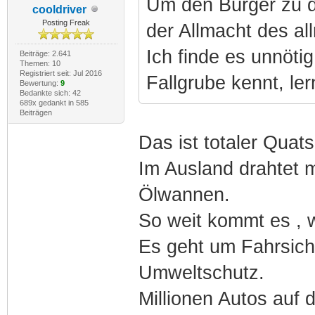
Um den Bürger zu d
cooldriver
Posting Freak
der Allmacht des a
Ich finde es unnöti
Beiträge: 2.641
Themen: 10
Registriert seit: Jul 2016
Fallgrube kennt, le
Bewertung:
9
Bedankte sich: 42
689x gedankt in 585
Beiträgen
Das ist totaler Quat
Im Ausland drahtet 
Ölwannen.
So weit kommt es , w
Es geht um Fahrsiche
Umweltschutz.
Millionen Autos auf 