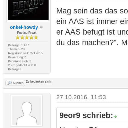
Mag sein das das so 
ein AAS ist immer e
onkel-howdy
er AAS befugt ist un
Posting Freak
du das machen?". Me
Beiträge: 1.477
Themen: 28
Registriert seit: Oct 2015
Bewertung:
0
Bedankte sich: 3
266x gedankt in 208
Beiträgen
Es bedanken sich:
Suchen
27.10.2016, 11:53
9eor9 schrieb: