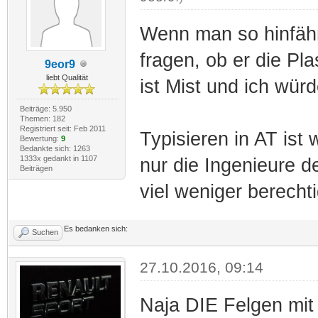
Wenn man so hinfäh
fragen, ob er die Pla
9eor9
liebt Qualität
ist Mist und ich wür
Beiträge: 5.950
Themen: 182
Registriert seit: Feb 2011
Typisieren in AT ist 
Bewertung:
9
Bedankte sich: 1263
1333x gedankt in 1107
nur die Ingenieure d
Beiträgen
viel weniger berechti
Es bedanken sich:
Suchen
27.10.2016, 09:14
Naja DIE Felgen mit