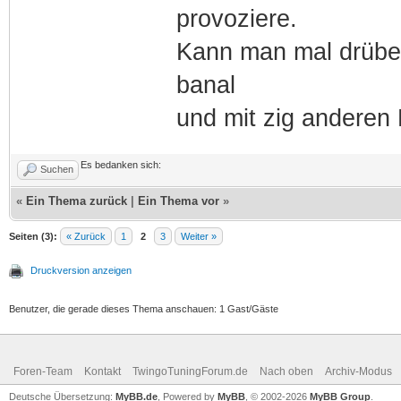
provoziere.
Kann man mal drüber
banal
und mit zig anderen 
Es bedanken sich:
Suchen
«
Ein Thema zurück
|
Ein Thema vor
»
Seiten (3):
« Zurück
1
2
3
Weiter »
Druckversion anzeigen
Benutzer, die gerade dieses Thema anschauen: 1 Gast/Gäste
Foren-Team
Kontakt
TwingoTuningForum.de
Nach oben
Archiv-Modus
Deutsche Übersetzung:
MyBB.de
, Powered by
MyBB
, © 2002-2026
MyBB Group
.