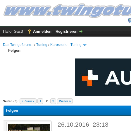
Hallo, Gast!
Anmelden
Registrieren
Das Twingoforum...
›
Tuning
›
Karosserie - Tuning
Felgen
 im Durchschnitt
Seiten (3):
« Zurück
1
2
3
Weiter »
Felgen
26.10.2016, 23:13