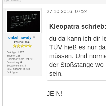
27.10.2016, 07:24
Kleopatra schrieb
du da kann ich dir 
onkel-howdy
Posting Freak
TÜV hieß es nur da
Beiträge: 1.477
müssen. Und normal
Themen: 28
Registriert seit: Oct 2015
Bewertung:
0
der Stoßstange wo d
Bedankte sich: 3
266x gedankt in 208
sein.
Beiträgen
JEIN!