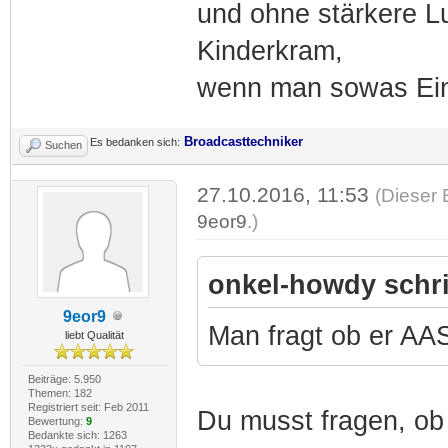
und ohne stärkere Lu
Kinderkram,
wenn man sowas Einf
Broadcasttechniker
Es bedanken sich:
Suchen
27.10.2016, 11:53
(Dieser 
9eor9
.)
onkel-howdy schr
9eor9
Man fragt ob er AAS
liebt Qualität
Beiträge: 5.950
Themen: 182
Registriert seit: Feb 2011
Du musst fragen, ob 
Bewertung:
9
Bedankte sich: 1263