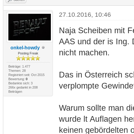
27.10.2016, 10:46
Naja Scheiben mit F
AAS und der is Ing. 
onkel-howdy
nicht machen.
Posting Freak
Beiträge: 1.477
Themen: 28
Das in Österreich sc
Registriert seit: Oct 2015
Bewertung:
0
Bedankte sich: 3
verplompte Gewindef
266x gedankt in 208
Beiträgen
Warum sollte man di
wurde lt Auflagen her
keinen gebördelten o