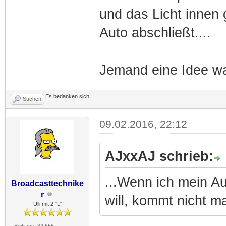
und das Licht innen 
Auto abschließt....
Jemand eine Idee wa
Es bedanken sich:
Suchen
09.02.2016, 22:12
AJxxAJ schrieb:
...Wenn ich mein A
Broadcasttechnike
r
will, kommt nicht ma
Ulli mit 2 "L"
Beiträge: 34.555