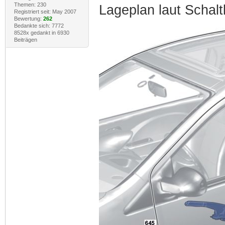
Themen: 230
Lageplan laut Schaltb
Registriert seit: May 2007
Bewertung:
262
Bedankte sich: 7772
8528x gedankt in 6930
Beiträgen