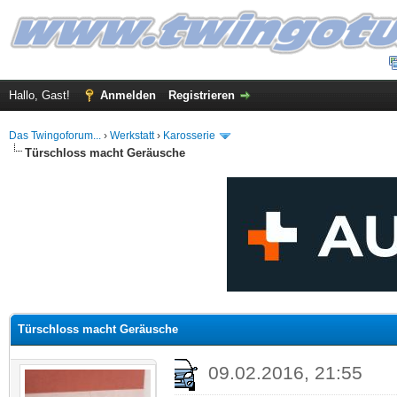
Hallo, Gast!
Anmelden
Registrieren
Das Twingoforum...
›
Werkstatt
›
Karosserie
Türschloss macht Geräusche
 im Durchschnitt
Türschloss macht Geräusche
09.02.2016, 21:55