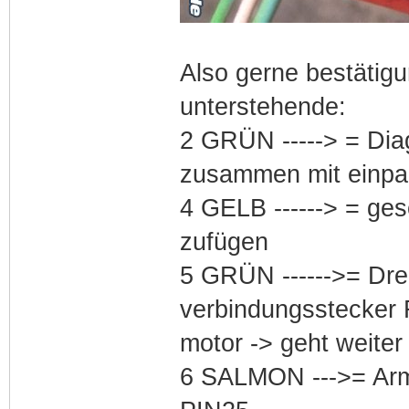
Also gerne bestätigu
unterstehende:
2 GRÜN -----> = Dia
zusammen mit einpar
4 GELB ------> = ges
zufügen
5 GRÜN ------>= Drehz
verbindungsstecker
motor -> geht weiter
6 SALMON --->= Arma