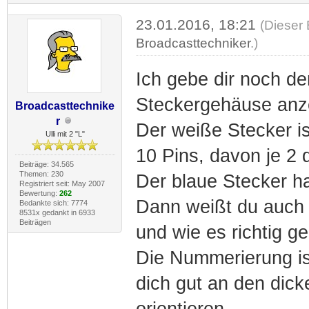
23.01.2016, 18:21
(Dieser 
Broadcasttechniker
.)
Ich gebe dir noch de
Steckergehäuse anze
Broadcasttechnike
r
Der weiße Stecker is
Ulli mit 2 "L"
10 Pins, davon je 2 
Beiträge: 34.565
Themen: 230
Der blaue Stecker ha
Registriert seit: May 2007
Bewertung:
262
Dann weißt du auch
Bedankte sich: 7774
8531x gedankt in 6933
Beiträgen
und wie es richtig ge
Die Nummerierung is
dich gut an den dic
orientieren.