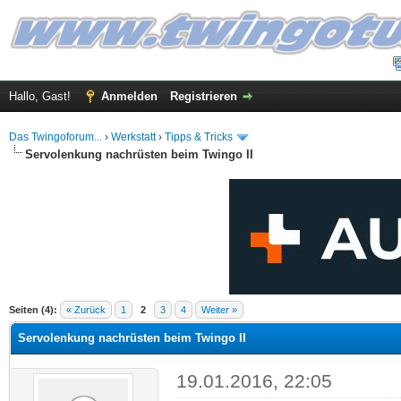
Hallo, Gast!
Anmelden
Registrieren
Das Twingoforum...
›
Werkstatt
›
Tipps & Tricks
Servolenkung nachrüsten beim Twingo II
 im Durchschnitt
Seiten (4):
« Zurück
1
2
3
4
Weiter »
Servolenkung nachrüsten beim Twingo II
19.01.2016, 22:05