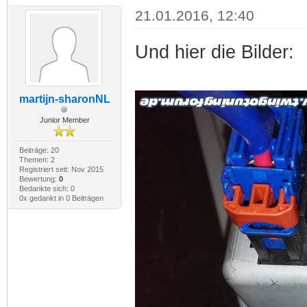
21.01.2016, 12:40
Und hier die Bilder:
martijn-sharonNL
Junior Member
Beiträge: 20
Themen: 2
Registriert seit: Nov 2015
Bewertung:
0
Bedankte sich: 0
0x gedankt in 0 Beiträgen