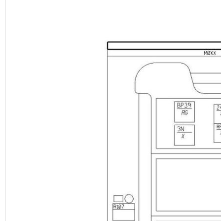
5 1.5 14B 
INDIGKEIT VORNE
6 1.5 14A 
SCHWINDIGKEIT VO
7 0.5 8
8 0.5 R
9 2.5 BP39 D
TRONISCHES STEUE
10 2.0 3
11 0.5 AP10 G
MIT SICHERUNG B
12 0.35 103A 
LLUNG
13 0.5 AP29 G