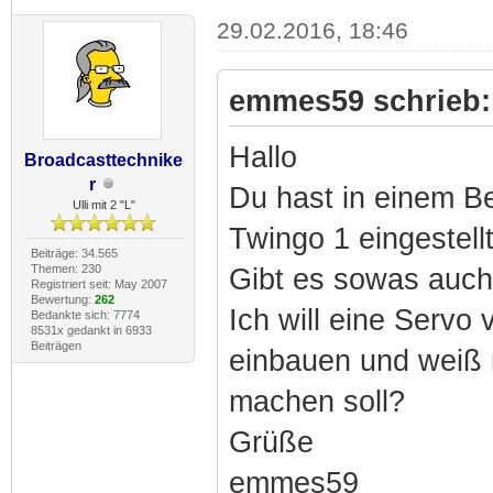
29.02.2016, 18:46
emmes59 schrieb:
Hallo
Broadcasttechnike
r
Du hast in einem Be
Ulli mit 2 "L"
Twingo 1 eingestellt
Beiträge: 34.565
Themen: 230
Gibt es sowas auch
Registriert seit: May 2007
Bewertung:
262
Ich will eine Servo
Bedankte sich: 7774
8531x gedankt in 6933
Beiträgen
einbauen und weiß 
machen soll?
Grüße
emmes59