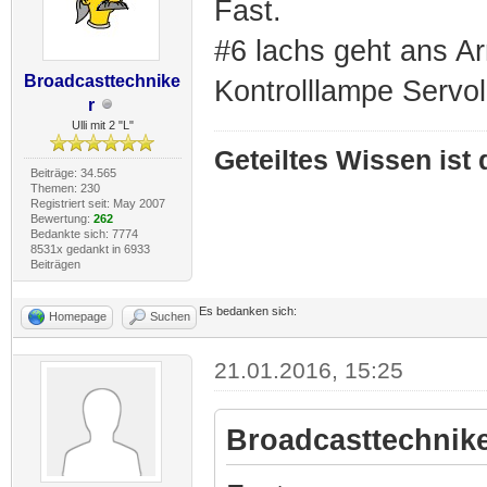
Fast.
#6 lachs geht ans Arm
Broadcasttechnike
Kontrolllampe Servo
r
Ulli mit 2 "L"
Geteiltes Wissen ist
Beiträge: 34.565
Themen: 230
Registriert seit: May 2007
Bewertung:
262
Bedankte sich: 7774
8531x gedankt in 6933
Beiträgen
Es bedanken sich:
Homepage
Suchen
21.01.2016, 15:25
Broadcasttechnike