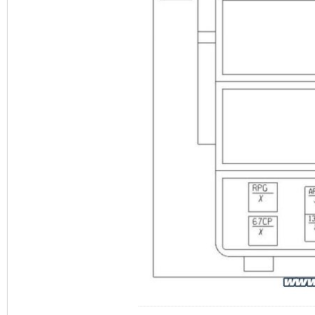
ÜBER SICHERUNG 
14 0.5 AP4 GE
MIT SICHERUNG AU
15 0.5 65A 
16 0.5 H7 D
Punkt
>
ZÜNDSPU
STEUERGERÄT
>
GE
17 0.5 133C D
TENTAFEL
>
ZENTR
18 0.5 133B D
TENTAFEL
>
ZENTR
19 0.5 R
20 2.0 67CP