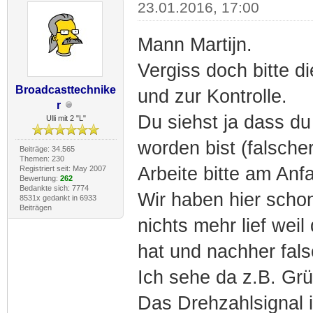
23.01.2016, 17:00
Mann Martijn.
Vergiss doch bitte d
Broadcasttechnike
und zur Kontrolle.
r
Du siehst ja dass du 
Ulli mit 2 "L"
worden bist (falscher
Beiträge: 34.565
Themen: 230
Arbeite bitte am Anf
Registriert seit: May 2007
Bewertung:
262
Bedankte sich: 7774
Wir haben hier scho
8531x gedankt in 6933
Beiträgen
nichts mehr lief wei
hat und nachher fal
Ich sehe da z.B. Grü
Das Drehzahlsignal i