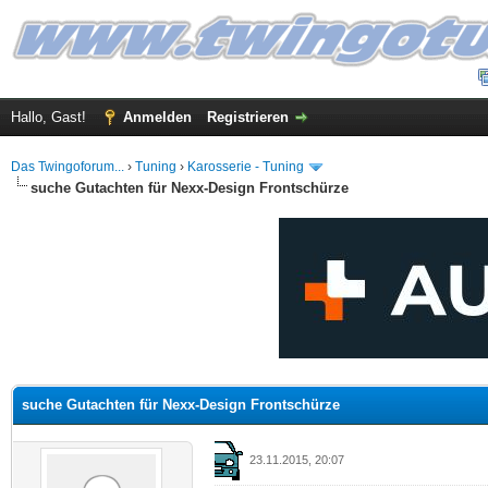
Hallo, Gast!
Anmelden
Registrieren
Das Twingoforum...
›
Tuning
›
Karosserie - Tuning
suche Gutachten für Nexx-Design Frontschürze
 im Durchschnitt
suche Gutachten für Nexx-Design Frontschürze
23.11.2015, 20:07