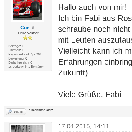
Hallo auch von mir!
Ich bin Fabi aus Ro
schraube noch nicht 
Cue
Junior Member
mit Leuten auszuta
Beiträge: 10
Vielleicht kann ich 
Themen: 1
Registriert seit: Apr 2015
Bewertung:
0
Erfahrungen einbring
Bedankte sich: 0
1x gedankt in 1 Beiträgen
Zukunft).
Viele Grüße, Fabi
Es bedanken sich:
Suchen
17.04.2015, 14:11