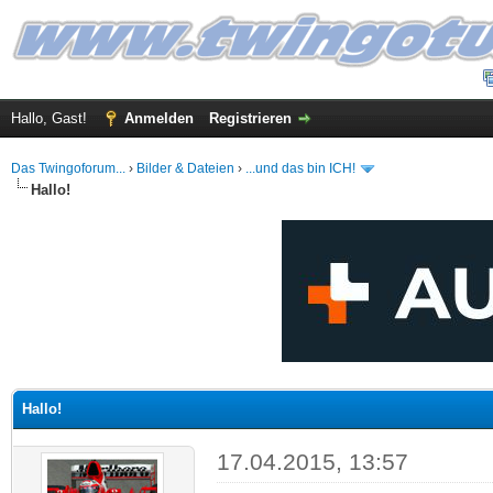
Hallo, Gast!
Anmelden
Registrieren
Das Twingoforum...
›
Bilder & Dateien
›
...und das bin ICH!
Hallo!
 im Durchschnitt
Hallo!
17.04.2015, 13:57