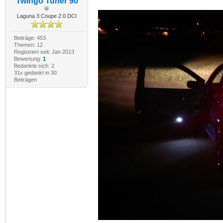
Twingo Tuner 90
Laguna 3 Coupe 2.0 DCI
Beiträge: 453
Themen: 12
Registriert seit: Jan 2013
Bewertung:
1
Bedankte sich: 2
31x gedankt in 30
Beiträgen