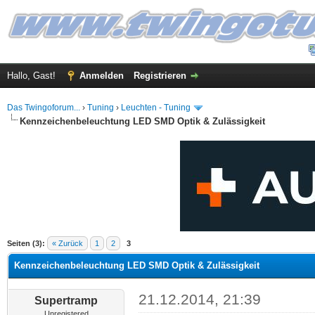
Hallo, Gast!
Anmelden
Registrieren
Das Twingoforum...
›
Tuning
›
Leuchten - Tuning
Kennzeichenbeleuchtung LED SMD Optik & Zulässigkeit
 im Durchschnitt
Seiten (3):
« Zurück
1
2
3
Kennzeichenbeleuchtung LED SMD Optik & Zulässigkeit
21.12.2014, 21:39
Supertramp
Unregistered