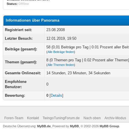
Status:
Offline
Informationen über Panorama
Registriert seit:
23.08.2008
Letzter Besuch:
12.01.2019, 19:50
58 (0,01 Beiträge pro Tag | 0.01 Prozent aller Beit
Beiträge (gesamt):
(
Alle Beiträge finden
)
8 (0 Themen pro Tag | 0.02 Prozent aller Themen
Themen (gesamt):
(
Alle Themen finden
)
Gesamte Onlinezeit:
14 Stunden, 23 Minuten, 34 Sekunden
Empfohlene
0
Benutzer:
Bewertung:
0
[
Details
]
Foren-Team
Kontakt
TwingoTuningForum.de
Nach oben
Archiv-Modus
Deutsche Übersetzung:
MyBB.de
, Powered by
MyBB
, © 2002-2026
MyBB Group
.