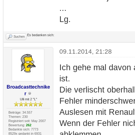
...
Lg.
Es bedanken sich:
Suchen
09.11.2014, 21:28
Ich gehe mal davon a
ist.
Broadcasttechnike
Die verlischt oberha
r
Fehler minderschwer 
Ulli mit 2 "L"
Auslesen mit Renau
Beiträge: 34.557
Themen: 230
Wenn der Fehler nicht
Registriert seit: May 2007
Bewertung:
262
Bedankte sich: 7773
abklemmen.
8529x gedankt in 6931