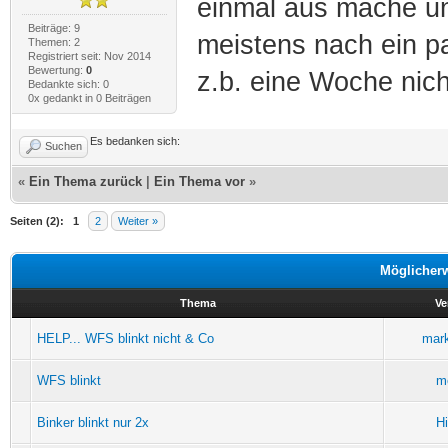
einmal aus mache und
Beiträge: 9
meistens nach ein p
Themen: 2
Registriert seit: Nov 2014
Bewertung:
0
z.b. eine Woche nich
Bedankte sich: 0
0x gedankt in 0 Beiträgen
Es bedanken sich:
Suchen
«
Ein Thema zurück
|
Ein Thema vor
»
Seiten (2):
1
2
Weiter »
Möglicher
Thema
Ve
HELP... WFS blinkt nicht & Co
mar
WFS blinkt
m
Binker blinkt nur 2x
H