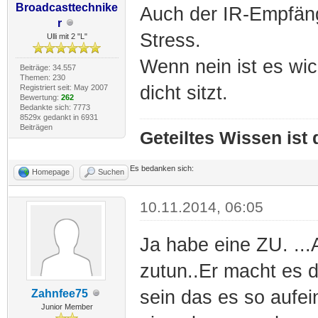
Broadcasttechnike
Auch der IR-Empfäng
r
Stress.
Ulli mit 2 "L"
Wenn nein ist es wic
Beiträge: 34.557
Themen: 230
dicht sitzt.
Registriert seit: May 2007
Bewertung:
262
Bedankte sich: 7773
8529x gedankt in 6931
Beiträgen
Geteiltes Wissen ist
Es bedanken sich:
Homepage
Suchen
10.11.2014, 06:05
Ja habe eine ZU. ..
zutun..Er macht es 
sein das es so aufei
Zahnfee75
Junior Member