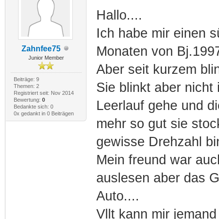
Hallo....
Ich habe mir einen s
Monaten von Bj.1997 d
Zahnfee75
Junior Member
Aber seit kurzem blin
Beiträge: 9
Sie blinkt aber nich
Themen: 2
Registriert seit: Nov 2014
Bewertung:
0
Leerlauf gehe und di
Bedankte sich: 0
0x gedankt in 0 Beiträgen
mehr so gut sie stoc
gewisse Drehzahl bin
Mein freund war auc
auslesen aber das 
Auto....
Vllt kann mir jemand