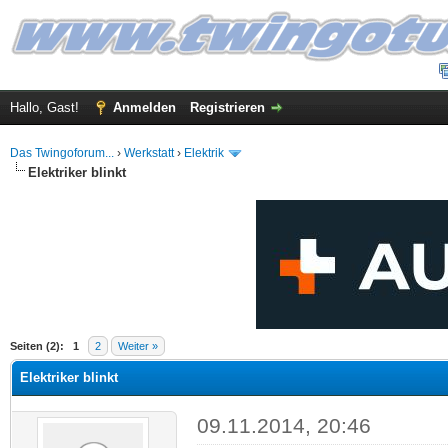
Hallo, Gast!
Anmelden
Registrieren
Das Twingoforum...
›
Werkstatt
›
Elektrik
Elektriker blinkt
 im Durchschnitt
Seiten (2):
1
2
Weiter »
Elektriker blinkt
09.11.2014, 20:46