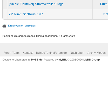
[An die Elektriker] Stromverteiler Frage
Drum
ZV blinkt nicht!was tun?
mo
Druckversion anzeigen
Benutzer, die gerade dieses Thema anschauen: 1 Gast/Gäste
Foren-Team
Kontakt
TwingoTuningForum.de
Nach oben
Archiv-Modus
Deutsche Übersetzung:
MyBB.de
, Powered by
MyBB
, © 2002-2026
MyBB Group
.