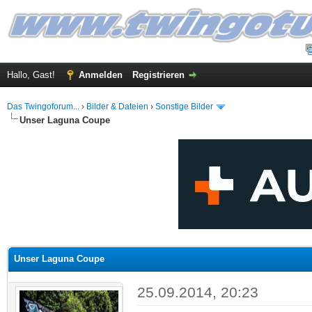
Hallo, Gast!
Anmelden
Registrieren
Das Twingoforum...
›
Bilder & Dateien
›
Sonstige Bilder
Unser Laguna Coupe
 im Durchschnitt
Unser Laguna Coupe
25.09.2014, 20:23