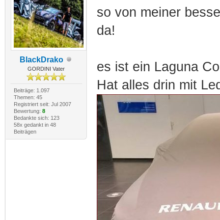
so von meiner besser
da!
BlackDrako
es ist ein Laguna Co
GORDINI Vater
Hat alles drin mit Lede
Beiträge: 1.097
Themen: 45
Registriert seit: Jul 2007
Bewertung:
8
Bedankte sich: 123
58x gedankt in 48
Beiträgen