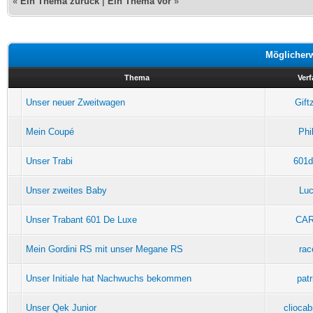
«
Ein Thema zurück
|
Ein Thema vor
»
Möglicher
Thema
Verf
Unser neuer Zweitwagen
Gift
Mein Coupé
Phi
Unser Trabi
601d
Unser zweites Baby
Luc
Unser Trabant 601 De Luxe
CAR
Mein Gordini RS mit unser Megane RS
rac
Unser Initiale hat Nachwuchs bekommen
patr
Unser Qek Junior
cliocab