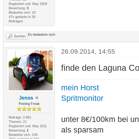
Registriert seit: May 2009
Bewertung:
3
Bedankte sich: 20
47x gedankt in 36
Beiträgen
Es bedanken sich:
Suchen
26.09.2014, 14:55
finde den Laguna C
mein Horst
Spritmonitor
Jenss
Posting Freak
unter 8€/100km bei unt
Beiträge: 2.881
Themen: 21
Registriert seit: May 2011
als sparsam
Bewertung:
1
Bedankte sich: 249
292x gedankt in 224