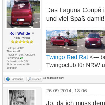
Das Laguna Coupé is
und viel Spaß damit!
RölliWohde
Heide-Twingos
Beiträge: 4.942
Themen: 62
Registriert seit: Jun 2004
Twingo Red Rat
<--- b
Bewertung:
22
Bedankte sich: 187
Twingoclub für NRW u
392x gedankt in 278
Beiträgen
Es bedanken sich:
Homepage
Suchen
26.09.2014, 13:06
Jo, da ich muss dem