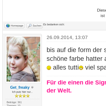
Dies
ist
Es bedanken sich:
Homepage
Suchen
26.09.2014, 13:07
bis auf die form der 
schöne farbe hatter
alles tutti
viel sp
Für die einen die Sig
Get_freaky
der Welt.
Ich putz hier nur...
Beiträge: 361
Themen: 10