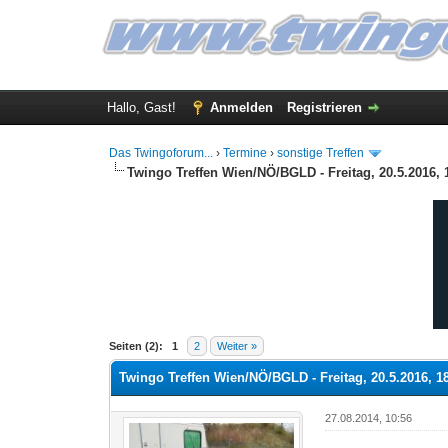
Hallo, Gast!
Anmelden
Registrieren
Das Twingoforum...
›
Termine
›
sonstige Treffen
Twingo Treffen Wien/NÖ/BGLD - Freitag, 20.5.2016,
0 Bewertung(en) - 0 im Durchschnitt
1
2
3
4
5
Seiten (2):
1
2
Weiter »
Twingo Treffen Wien/NÖ/BGLD - Freitag, 20.5.2016, 
27.08.2014, 10:56