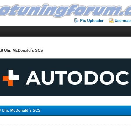
Pic Uploader
Usermap
 18 Uhr, McDonald´s SCS
18 Uhr, McDonald´s SCS