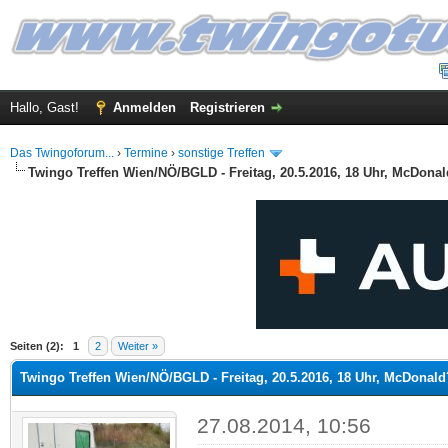
Hallo, Gast!
Anmelden
Registrieren
Das Twingoforum...
›
Termine
›
sonstige Treffen
Twingo Treffen Wien/NÖ/BGLD - Freitag, 20.5.2016, 18 Uhr, McDona
 im Durchschnitt
Seiten (2):
1
2
Weiter »
Twingo Treffen Wien/NÖ/BGLD - Freitag, 20.5.2016, 18 Uhr, McDonal
27.08.2014, 10:56