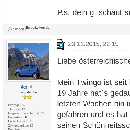
P.s. dein gt schaut s
Es bedanken sich:
Suchen
23.11.2015, 22:19
Liebe österreichisc
Mein Twingo ist seit
4er
19 Jahre hat´s geda
Junior Member
letzten Wochen bin 
Beiträge: 36
Themen: 12
gefahren und es hat
Registriert seit: Nov 2015
Bewertung:
0
Bedankte sich: 1
seinen Schönheitssc
26x gedankt in 12
Beiträgen