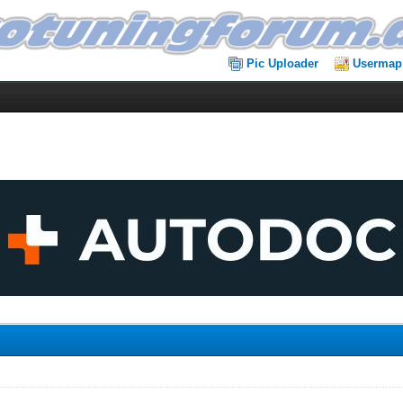
Pic Uploader
Usermap