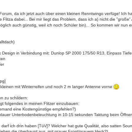
 Forum, da ich jetzt auch über einen kleinen Renntwingo verfüge! Ich ha
e Flitza dabei... Bei mir liegt das Problem, dass ich a) nicht die "gr
öglich auch günstig, weil ich noch Schüler bin)... So kommen wir nun 
alltdach)
ik Design in Verbindung mit: Dunlop SP 2000 175/50 R13, Einpass Tiefe
ten
fer
 kleinen mit Winterreifen und noch 2 m langer Antenne vorne
n zu schildern:
gt folgendes in meinen Flitzer einzubauen:
jemand eine Kostengünstige empfehlen?)
t blauer Unterbodenbeleuchtung in 10-15 sekunden Taktung beim Öffnen
en darf ich drin haben [TüV]? Welcher hat gute Qualität, also satten S
(Sehen die überhaupt aus, mit grauer Front/grauem Heck?)