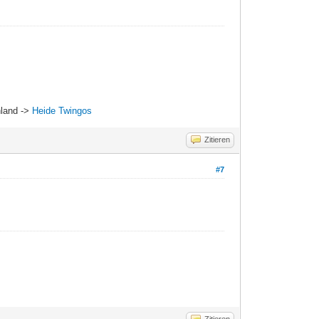
hland ->
Heide Twingos
Zitieren
#7
Zitieren