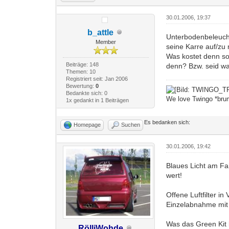
30.01.2006, 19:37
b_attle
Unterbodenbeleucht
Member
seine Karre auf/zu 
Was kostet denn s
Beiträge: 148
denn? Bzw. seid wa
Themen: 10
Registriert seit: Jan 2006
Bewertung:
0
Bedankte sich: 0
We love Twingo *bru
1x gedankt in 1 Beiträgen
Es bedanken sich:
Homepage
Suchen
30.01.2006, 19:42
Blaues Licht am Fah
wert!
Offene Luftfilter i
Einzelabnahme mit
Was das Green Kit 
RölliWohde