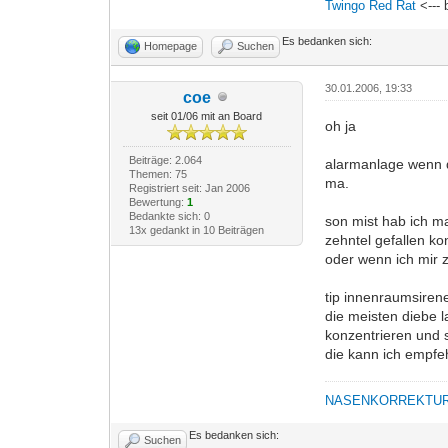
Twingo Red Rat
<--- 
Es bedanken sich:
Homepage
Suchen
30.01.2006, 19:33
coe
seit 01/06 mit an Board
oh ja
Beiträge: 2.064
alarmanlage wenn d
Themen: 75
ma.
Registriert seit: Jan 2006
Bewertung:
1
Bedankte sich: 0
son mist hab ich m
13x gedankt in 10 Beiträgen
zehntel gefallen k
oder wenn ich mir 
tip innenraumsiren
die meisten diebe 
konzentrieren und 
die kann ich empfeh
NASENKORREKTU
Es bedanken sich:
Suchen