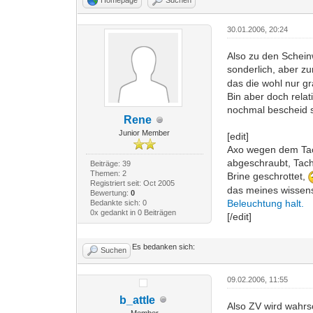
30.01.2006, 20:24
Also zu den Scheinw
sonderlich, aber z
das die wohl nur g
Bin aber doch rela
nochmal bescheid s
Rene
Junior Member
[edit]
Axo wegen dem Tac
abgeschraubt, Tach
Beiträge: 39
Themen: 2
Brine geschrottet,
Registriert seit: Oct 2005
das meines wissens
Bewertung:
0
Beleuchtung halt.
Bedankte sich: 0
0x gedankt in 0 Beiträgen
[/edit]
Es bedanken sich:
Suchen
09.02.2006, 11:55
b_attle
Also ZV wird wahrs
Member