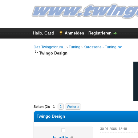
Hallo, Gast!
Anmelden
Registrieren
Das Twingoforum...
›
Tuning
›
Karosserie - Tuning
Twingo Design
0 Bewertung(en) - 0 im Durchschnitt
1
2
3
4
5
Seiten (2):
1
2
Weiter »
Twingo Design
30.01.2006, 18:48
b_attle