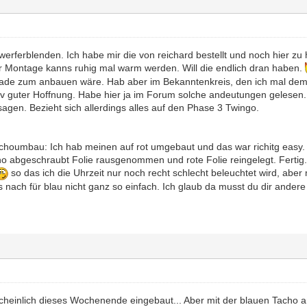
erferblenden. Ich habe mir die von reichard bestellt und noch hier zu h
ur Montage kanns ruhig mal warm werden. Will die endlich dran haben.
rade zum anbauen wäre. Hab aber im Bekanntenkreis, den ich mal dem
tiv guter Hoffnung. Habe hier ja im Forum solche andeutungen gelese
agen. Bezieht sich allerdings alles auf den Phase 3 Twingo.
houmbau: Ich hab meinen auf rot umgebaut und das war richitg easy
o abgeschraubt Folie rausgenommen und rote Folie reingelegt. Fertig
so das ich die Uhrzeit nur noch recht schlecht beleuchtet wird, aber
 nach für blau nicht ganz so einfach. Ich glaub da musst du dir ander
cheinlich dieses Wochenende eingebaut... Aber mit der blauen Tacho an