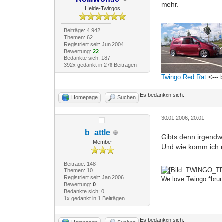
mehr.
Heide-Twingos
Beiträge: 4.942
Themen: 62
Registriert seit: Jun 2004
Bewertung:
22
Bedankte sich: 187
392x gedankt in 278 Beiträgen
Twingo Red Rat
<--- 
Es bedanken sich:
Homepage
Suchen
30.01.2006, 20:01
b_attle
Gibts denn irgendw
Member
Und wie komm ich m
Beiträge: 148
Themen: 10
Registriert seit: Jan 2006
We love Twingo *bru
Bewertung:
0
Bedankte sich: 0
1x gedankt in 1 Beiträgen
Es bedanken sich:
Homepage
Suchen