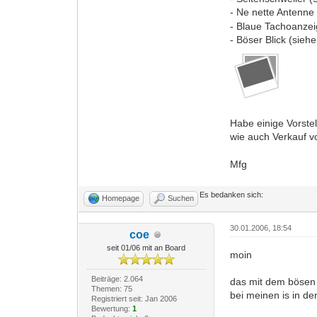
- Ne nette Antenn
- Blaue Tachoanze
- Böser Blick (sie
Habe einige Vorstel
wie auch Verkauf v
Mfg
Es bedanken sich:
Homepage
Suchen
30.01.2006, 18:54
coe
seit 01/06 mit an Board
moin
Beiträge: 2.064
das mit dem bösen 
Themen: 75
bei meinen is in d
Registriert seit: Jan 2006
Bewertung:
1