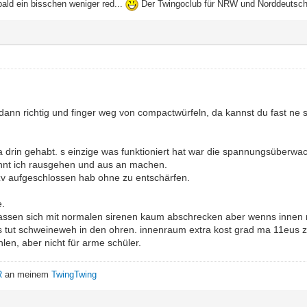
bald ein bisschen weniger red...
Der Twingoclub für NRW und Norddeutsc
ann richtig und finger weg von compactwürfeln, da kannst du fast ne 
a drin gehabt. s einzige was funktioniert hat war die spannungsüberwa
onnt ich rausgehen und aus an machen.
zv aufgeschlossen hab ohne zu entschärfen.
e.
lassen sich mit normalen sirenen kaum abschrecken aber wenns innen 
s tut schweineweh in den ohren. innenraum extra kost grad ma 11eus z
len, aber nicht für arme schüler.
R
an meinem
TwingTwing