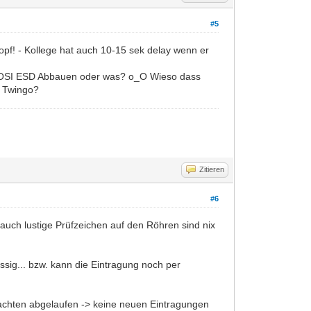
#5
pf! - Kollege hat auch 10-15 sek delay wenn er
n BOSI ESD Abbauen oder was? o_O Wieso dass
r Twingo?
Zitieren
#6
d auch lustige Prüfzeichen auf den Röhren sind nix
ässig... bzw. kann die Eintragung noch per
utachten abgelaufen -> keine neuen Eintragungen