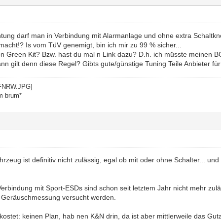
ung darf man in Verbindung mit Alarmanlage und ohne extra Schaltkno
macht!? Is vom TüV genemigt, bin ich mir zu 99 % sicher...
on Green Kit? Bzw. hast du mal n Link dazu? D.h. ich müsste meine
nn gilt denn diese Regel? Gibts gute/günstige Tuning Teile Anbieter fü
m brum*
rzeug ist definitiv nicht zulässig, egal ob mit oder ohne Schalter... un
n Verbindung mit Sport-ESDs sind schon seit letztem Jahr nicht mehr zul
 Geräuschmessung versucht werden.
kostet: keinen Plan, hab nen K&N drin, da ist aber mittlerweile das G