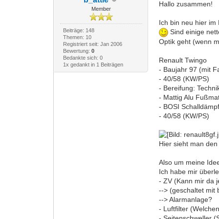
Hallo zusammen!
Member
Ich bin neu hier im
Beiträge: 148
Sind einige nett
Themen: 10
Optik geht (wenn m
Registriert seit: Jan 2006
Bewertung:
0
Bedankte sich: 0
Renault Twingo
1x gedankt in 1 Beiträgen
- Baujahr 97 (mit F
- 40/58 (KW/PS)
- Bereifung: Techn
- Mattig Alu Fußma
- BOSI Schalldämp
- 40/58 (KW/PS)
Hier sieht man den
Also um meine Idee
Ich habe mir überle
- ZV (Kann mir da 
--> (geschaltet mi
--> Alarmanlage?
- Luftfilter (Welch
- Seitenschweller 