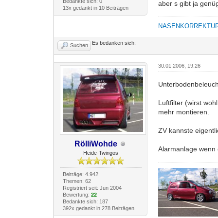
Bedankte sich: 0
aber s gibt ja genü
13x gedankt in 10 Beiträgen
NASENKORREKTU
Es bedanken sich:
Suchen
30.01.2006, 19:26
Unterbodenbeleucht
Luftfilter (wirst 
mehr montieren.
ZV kannste eigentl
RölliWohde
Alarmanlage wenn da
Heide-Twingos
Beiträge: 4.942
Themen: 62
Registriert seit: Jun 2004
Bewertung:
22
Bedankte sich: 187
392x gedankt in 278 Beiträgen