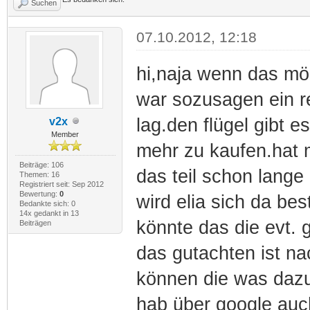
Suchen
07.10.2012, 12:18
hi,naja wenn das mö
war sozusagen ein re
lag.den flügel gibt e
v2x
Member
mehr zu kaufen.hat 
Beiträge: 106
das teil schon lange
Themen: 16
Registriert seit: Sep 2012
Bewertung:
0
wird elia sich da be
Bedankte sich: 0
14x gedankt in 13
könnte das die evt. 
Beiträgen
das gutachten ist na
können die was daz
hab über google auc