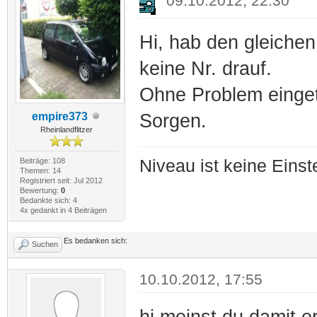
09.10.2012, 22:30
Hi, hab den gleichen
keine Nr. drauf.
Ohne Problem einge
empire373
Sorgen.
Rheinlandflitzer
Beiträge: 108
Niveau ist keine Eins
Themen: 14
Registriert seit: Jul 2012
Bewertung:
0
Bedankte sich: 4
4x gedankt in 4 Beiträgen
Es bedanken sich:
Suchen
10.10.2012, 17:55
hi,meinst du damit e