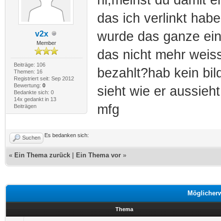
das ich verlinkt habe 
wurde das ganze ein
v2x
Member
das nicht mehr weiss
Beiträge: 106
bezahlt?hab kein bil
Themen: 16
Registriert seit: Sep 2012
Bewertung:
0
sieht wie er aussieht.
Bedankte sich: 0
14x gedankt in 13
mfg
Beiträgen
Es bedanken sich:
Suchen
«
Ein Thema zurück
|
Ein Thema vor
»
Möglicher
Thema