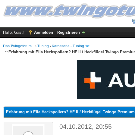
Hallo, Gast!
Anmelden
Registrieren
Das Twingoforum...
›
Tuning
›
Karosserie - Tuning
Erfahrung mit Elia Heckspoilern? HF II / Heckflügel Twingo Premi
 im Durchschnitt
Erfahrung mit Elia Heckspoilern? HF II / Heckflügel Twingo Premium
04.10.2012, 20:55