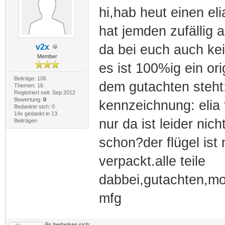
hi,hab heut einen el
hat jemden zufällig 
da bei euch auch kei
v2x
Member
es ist 100%ig ein orig
Beiträge: 106
dem gutachten steht
Themen: 16
Registriert seit: Sep 2012
Bewertung:
0
kennzeichnung: elia t
Bedankte sich: 0
14x gedankt in 13
nur da ist leider ni
Beiträgen
schon?der flügel ist
verpackt.alle teile
dabbei,gutachten,mo
mfg
Es bedanken sich: