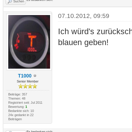
Suchen
07.10.2012, 09:59
Ich würd's zurücksc
blauen geben!
T1000
Senior Member
Beiträge: 357
Themen: 48
Registriert seit: Jul 2011
Bewertung:
1
Bedankte sich: 10
24x gedankt in 22
Beiträgen
Es bedanken sich: