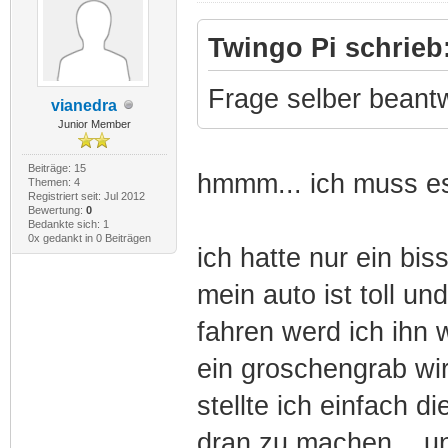
Twingo Pi schrieb
Frage selber beant
vianedra
Junior Member
Beiträge: 15
hmmm... ich muss es
Themen: 4
Registriert seit: Jul 2012
Bewertung:
0
Bedankte sich: 1
0x gedankt in 0 Beiträgen
ich hatte nur ein bi
mein auto ist toll un
fahren werd ich ihn 
ein groschengrab wir
stellte ich einfach 
dran zu machen... u