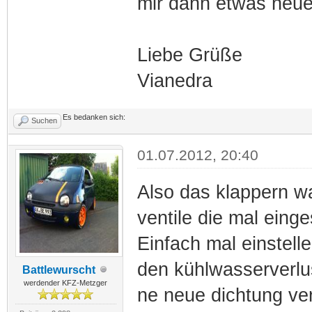
mir dann etwas neu
Liebe Grüße
Vianedra
Es bedanken sich:
Suchen
01.07.2012, 20:40
Also das klappern was
ventile die mal eing
Einfach mal einstell
den kühlwasserverlu
Battlewurscht
werdender KFZ-Metzger
ne neue dichtung ve