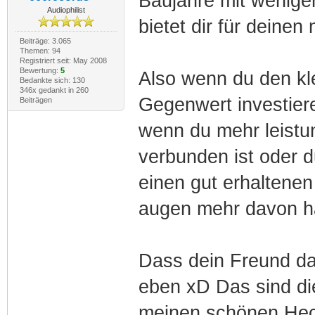
Baujahre mit wenige
Audiophilist
bietet dir für deine
Beiträge: 3.065
Themen: 94
Registriert seit: May 2008
Bewertung:
5
Also wenn du den kle
Bedankte sich: 130
346x gedankt in 260
Gegenwert investier
Beiträgen
wenn du mehr leistun
verbunden ist oder du
einen gut erhaltene
augen mehr davon h
Dass dein Freund das
eben xD Das sind di
meinen schönen Heck