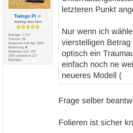
letzteren Punkt ange
Twingo Pi
working class hero
Nur wenn ich wählen
Beiträge: 1.373
Themen: 69
vierstelligen Betra
Registriert seit: Apr 2009
Bewertung:
6
optisch ein Traumau
Bedankte sich: 252
188x gedankt in 117
Beiträgen
einfach noch ne wei
neueres Modell (
Frage selber beantw
Folieren ist sicher kn