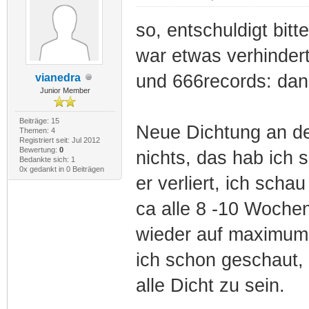
so, entschuldigt bitte
war etwas verhinder
und 666records: dan
vianedra
Junior Member
Beiträge: 15
Neue Dichtung an de
Themen: 4
Registriert seit: Jul 2012
Bewertung:
0
nichts, das hab ich 
Bedankte sich: 1
0x gedankt in 0 Beiträgen
er verliert, ich sch
ca alle 8 -10 Woche
wieder auf maximum 
ich schon geschaut, 
alle Dicht zu sein.