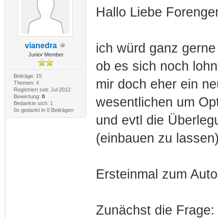
Hallo Liebe Forenge
ich würd ganz gerne
vianedra
Junior Member
ob es sich noch lohn
Beiträge: 15
mir doch eher ein ne
Themen: 4
Registriert seit: Jul 2012
Bewertung:
0
wesentlichen um Opt
Bedankte sich: 1
0x gedankt in 0 Beiträgen
und evtl die Überle
(einbauen zu lassen)
Ersteinmal zum Auto w
Zunächst die Frage: 