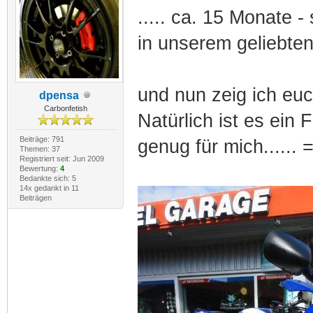
..... ca. 15 Monate -
in unserem geliebte
und nun zeig ich eu
dpensa
Carbonfetish
Natürlich ist es ein F
Beiträge: 791
genug für mich...... 
Themen: 37
Registriert seit: Jun 2009
Bewertung:
4
Bedankte sich: 5
14x gedankt in 11
Beiträgen