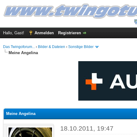
Hallo, Gast!
Anmelden
Registrieren
Das Twingoforum...
›
Bilder & Dateien
›
Sonstige Bilder
Meine Angelina
 im Durchschnitt
Meine Angelina
18.10.2011, 19:47